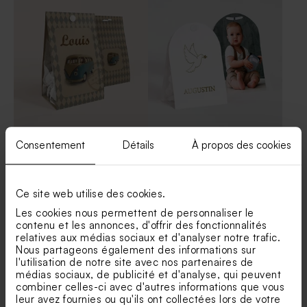
champagne 1 kg (± 1120 ex)
marbrées bleues 1 kg (± 1120
ex)
Etui à dragées combi
Étui à dragées baptême
Consentement
Détails
À propos des cookies
original colombe messagère
Moulin à vent baptême beige
Dragées baptême bleu gris 1
et son crayon gris
kg (± 240 ex)
Ce site web utilise des cookies.
Les cookies nous permettent de personnaliser le
contenu et les annonces, d'offrir des fonctionnalités
relatives aux médias sociaux et d'analyser notre trafic.
Nous partageons également des informations sur
l'utilisation de notre site avec nos partenaires de
médias sociaux, de publicité et d'analyse, qui peuvent
combiner celles-ci avec d'autres informations que vous
leur avez fournies ou qu'ils ont collectées lors de votre