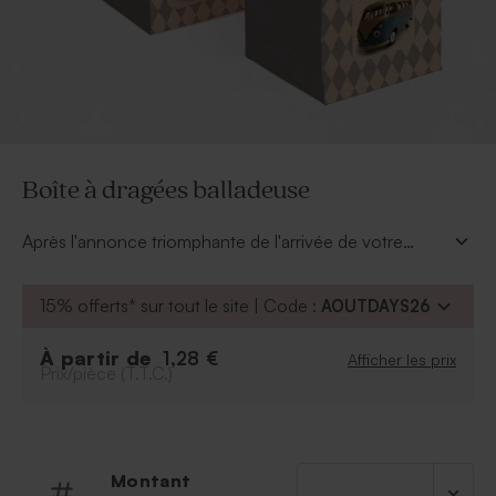
Boîte à dragées balladeuse
Après l'annonce triomphante de l'arrivée de votre
nouveau locataire, remplissez de tendres sucreries
cette boîte à dragées faite de papier recyclé.
15% offerts* sur tout le site | Code :
AOUTDAYS26
À partir de
1,28 €
Afficher les prix
Prix/pièce (T.T.C.)
Montant