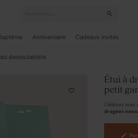
Baptême
Anniversaire
Cadeaux invités
ant dragées baptême
Étui à d
petit ga
Célébrez avec or
dragées naiss
dragées dans le
de votre enfant,
Modèle vendu av
Per