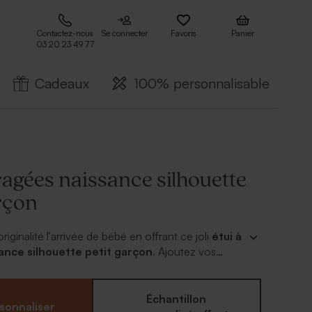
Contactez-nous
Se connecter
Favoris
Panier
03 20 23 49 77
Cadeaux
100% personnalisable
ragées naissance silhouette
rçon
iginalité l'arrivée de bébé en offrant ce joli
étui à
ance silhouette petit garçon
. Ajoutez vos
 sachet plastique livré d'office, imprimez le prénom
 choisisssez la couleur de fond et le tour est joué !
ec l'attache parisienne.
Échantillon
sonnaliser