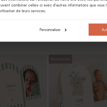
euvent combiner celles-ci avec d'autres informations que vous le
Voir +
tilisation de leurs services.
Personnaliser
Aut
Nouveautés
es baptême vert eucalyptus