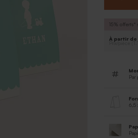
15% offerts* s
À partir d
Prix/pièce (T.
Mo
Par 
For
6,5 
Pap
Papi