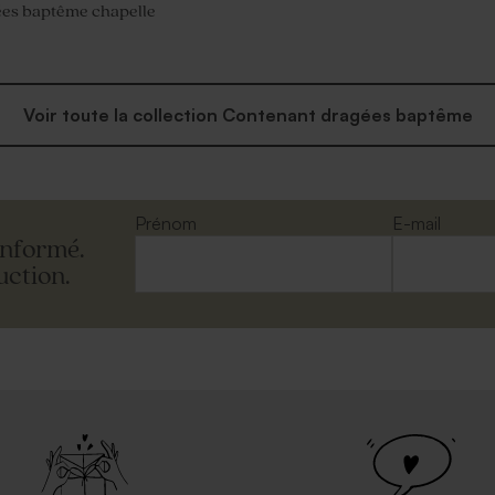
ées baptême chapelle
Voir toute la collection Contenant dragées baptême
Prénom
E-mail
informé.
uction.