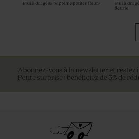
Etui à dragées baptême petites fleurs
Etui à drag
fleurie
Abonnez-vous à la newsletter et restez 
Petite surprise : bénéficiez de 5% de réd