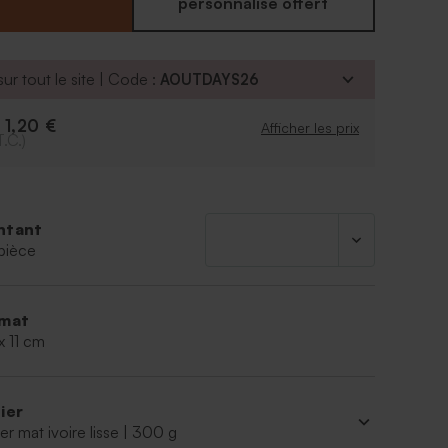
personnalisé offert
ur tout le site | Code :
AOUTDAYS26
1,20 €
e
Afficher les prix
T.C.)
ntant
pièce
mat
x 11 cm
ier
er mat ivoire lisse | 300 g