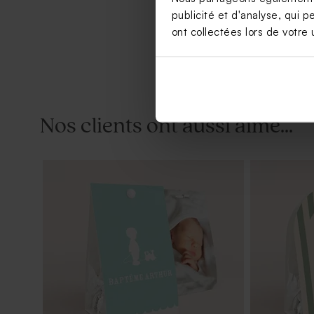
publicité et d'analyse, qui p
ont collectées lors de votre u
Nos clients ont aussi aimé...
Dragées baptême eucalyptus amande 1
Tube à bull
kg (± 300 ex)