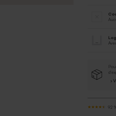
Cou
Auc
Log
Ave
Pour
d'ex
› 
92 %