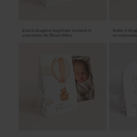
Etui à dragées baptême renard et
Boîte à dra
couronne de fleurs bleu
et couronne
Dragées baptême bordeaux 1 kg (± 240
ex)