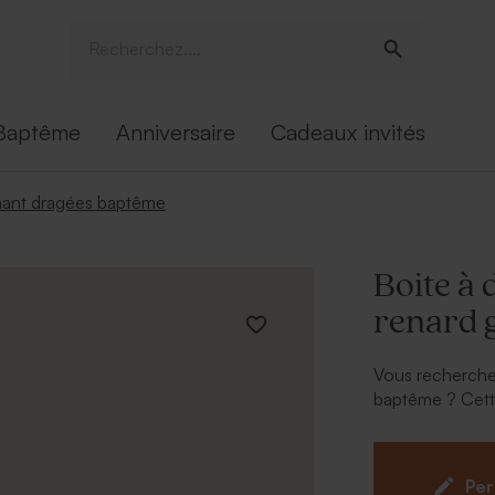
Baptême
Anniversaire
Cadeaux invités
ant dragées baptême
Boite à
renard 
Vous recherchez
baptême ? Cett
sera parfaite !
baptême elle se
Le pliage de la
Per