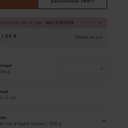
à insérer de douces friandises.
personnalisé offert
ur tout le site | Code :
AOUTDAYS26
1,44 €
e
Afficher les prix
T.C.)
ntant
pièce
mat
5 x 5 cm
ier
er mat à légère texture | 300 g