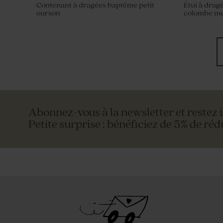
Contenant à dragées baptême petit
Étui à drag
ourson
colombe me
Abonnez-vous à la newsletter et restez 
Petite surprise : bénéficiez de 5% de réd