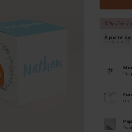
restera plus qu'
15% offerts* s
À partir d
Prix/pièce (T.
Mo
Par 
For
5 x 
Pap
Papi