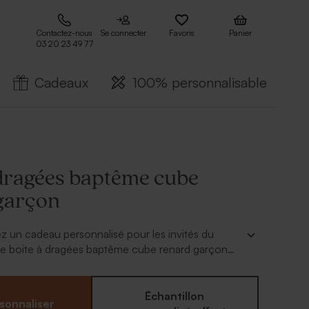
Contactez-nous
Se connecter
Favoris
Panier
03 20 23 49 77
Cadeaux
100% personnalisable
 dragées baptême cube
garçon
 un cadeau personnalisé pour les invités du
e boite à dragées baptême cube renard garçon
 Personnalisée du prénom de bébé et de la date du
ra totalement sur le thème de votre décoration.
 boite s'effectue en quelques secondes, il ne vous
Échantillon
sonnaliser