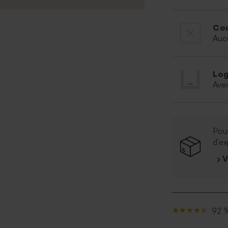
Cou
Auc
Log
Ave
Pour
d'ex
› 
92 %