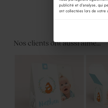
publicité et d'analyse, qui p
ont collectées lors de votre u
Nos clients ont aussi aimé...
Dragées lentilles baptême marbrées
Dragées bap
bleues 1 kg (± 1120 ex)
ex)