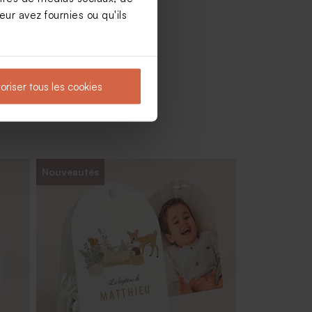
ur avez fournies ou qu'ils
oriser tous les cookies
Nouveautés
Dragées baptême bleu nuit 1 kg (± 240
ex)