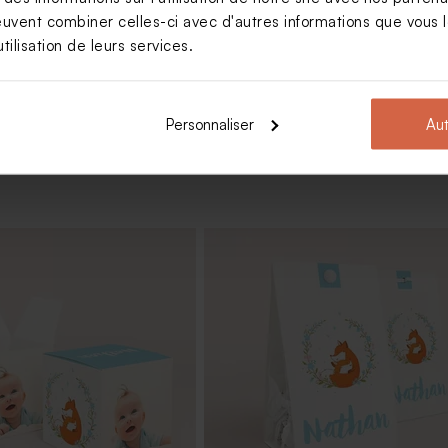
euvent combiner celles-ci avec d'autres informations que vous le
Voir +
tilisation de leurs services.
Personnaliser
Aut
tême bleu gris 1 kg (± 240
Savon baptême à graver - Parfum
fleur de sel