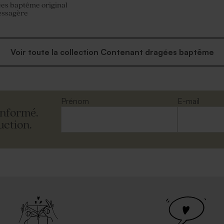
ées baptême original
ssagère
Voir toute la collection Contenant dragées baptême
Prénom
E-mail
informé.
uction.