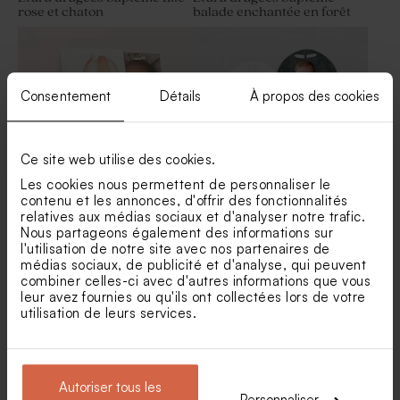
rose et chaton
balade enchantée en forêt
Consentement
Détails
À propos des cookies
Ce site web utilise des cookies.
Les cookies nous permettent de personnaliser le
contenu et les annonces, d'offrir des fonctionnalités
relatives aux médias sociaux et d'analyser notre trafic.
Contenant à dragées
Étui à dragées baptême
baptême petit ourson
original colombe messagère
Nous partageons également des informations sur
l'utilisation de notre site avec nos partenaires de
médias sociaux, de publicité et d'analyse, qui peuvent
combiner celles-ci avec d'autres informations que vous
leur avez fournies ou qu'ils ont collectées lors de votre
utilisation de leurs services.
Autoriser tous les