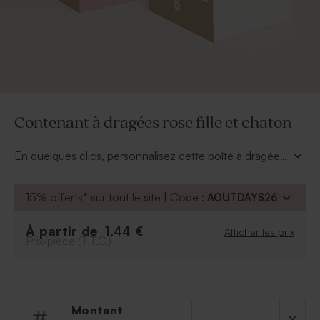
Contenant à dragées rose fille et chaton
En quelques clics, personnalisez cette boîte à dragées
du prénom de votre fille. Garnissez-la de tendres
sucreries, en voilà un joli souvenir à offrir à vos
15% offerts* sur tout le site | Code :
AOUTDAYS26
convives pour le baptême de votre princesse.
À partir de
1,44 €
Afficher les prix
Prix/pièce (T.T.C.)
Montant