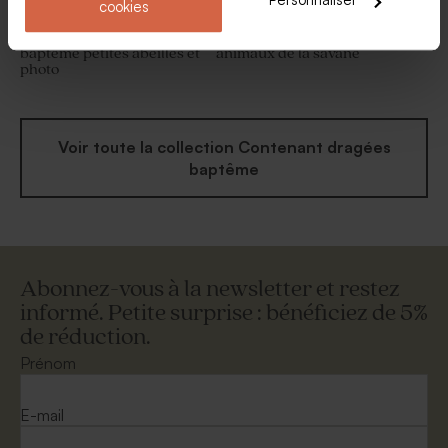
Personnaliser
cookies
Contenant à dragées
Etui à dragées baptême
baptême petites abeilles et
animaux de la savane
photo
Voir toute la collection Contenant dragées
baptême
Abonnez-vous à la newsletter et restez
informé. Petite surprise : bénéficiez de 5%
de réduction.
Prénom
E-mail