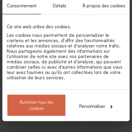
Consentement
Détails
À propos des cookies
Ce site web utilise des cookies.
Les cookies nous permettent de personnaliser le
contenu et les annonces, d'offrir des fonctionnalités
Boîte à dragées cube
Étui à dragées baptême
relatives aux médias sociaux et d'analyser notre trafic.
confettis triangles
original colombe messagère
Sucette baptême coeur rose
Nous partageons également des informations sur
et blanche
l'utilisation de notre site avec nos partenaires de
médias sociaux, de publicité et d'analyse, qui peuvent
combiner celles-ci avec d'autres informations que vous
leur avez fournies ou qu'ils ont collectées lors de votre
utilisation de leurs services.
Autoriser tous les
Personnaliser
cookies
Etui à dragées baptême
Étui à dragées triangle
hirondelle
naissance renard indien