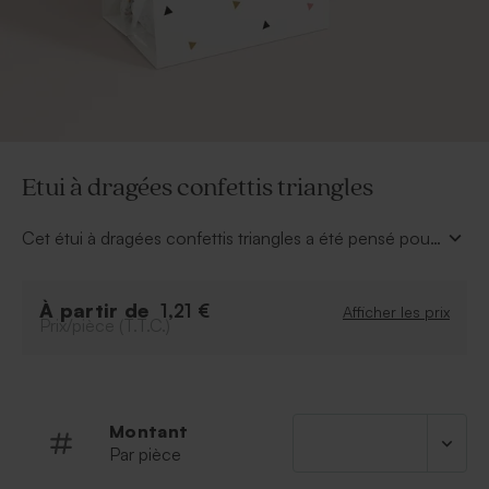
Etui à dragées confettis triangles
Cet étui à dragées confettis triangles a été pensé pour
les fans de simplicité et de modernité. Garnissez-le de
petites sucreries pour faire plaisir à l'ensemble de vos
À partir de
proches. L'attache parisienne et le sachet plastique
1,21 €
Afficher les prix
Prix/pièce (T.T.C.)
sont livrés avec l'étui.
Montant
Par pièce