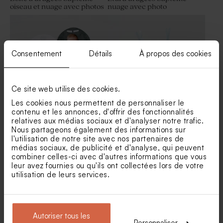
oiseau et nuage avec photos
nuage avec photo
Consentement
Détails
À propos des cookies
Ce site web utilise des cookies.
Les cookies nous permettent de personnaliser le
contenu et les annonces, d'offrir des fonctionnalités
relatives aux médias sociaux et d'analyser notre trafic.
Étui à dragées baptême
Étui à dragées triangle
original colombe messagère
naissance renard indien
Nous partageons également des informations sur
l'utilisation de notre site avec nos partenaires de
médias sociaux, de publicité et d'analyse, qui peuvent
combiner celles-ci avec d'autres informations que vous
leur avez fournies ou qu'ils ont collectées lors de votre
utilisation de leurs services.
Autoriser tous les