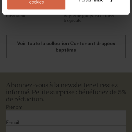
Personnaliser
cookies
Etui à dragées baptême
Contenant à dragées
hirondelle
baptême guépard et forêt
tropicale
Voir toute la collection Contenant dragées
baptême
Abonnez-vous à la newsletter et restez
informé. Petite surprise : bénéficiez de 5%
de réduction.
Prénom
E-mail