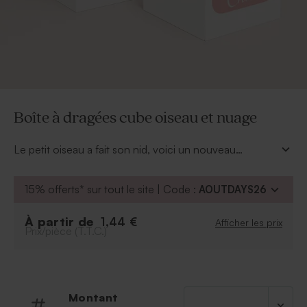
Boîte à dragées cube oiseau et nuage
Le petit oiseau a fait son nid, voici un nouveau
membre dans la famille. Offrez à vos proches cette
boîte à dragées cube oiseau et nuage en guise de petit
15% offerts* sur tout le site | Code :
AOUTDAYS26
souvenir pour la naissance de votre bambin. Prénom
dans le nuage à personnaliser. Plusieurs couleurs
À partir de
1,44 €
Afficher les prix
disponibles.
Prix/pièce (T.T.C.)
Montant