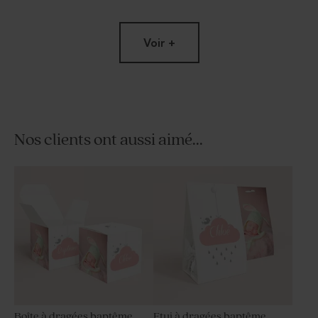
Voir +
Nos clients ont aussi aimé...
Dragées blanches 1 kg (± 240
ex)
Boîte à dragées baptême
Etui à dragées baptême