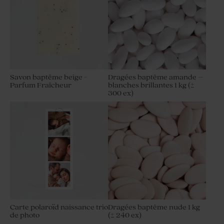
Savon baptême beige -
Dragées baptême amande –
Parfum Fraîcheur
blanches brillantes 1 kg (±
300 ex)
Carte polaroïd naissance trio
Dragées baptême nude 1 kg
de photo
(± 240 ex)