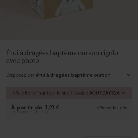
Étui à dragées baptême ourson rigolo
avec photo
Disposez cet
étui à dragées baptême ourson
rigolo avec photo
sur votre table à l'occasion du
baptême de votre petit bonhomme. Un souvenir que
15% offerts* sur tout le site | Code :
AOUTDAYS26
chaque invité se fera un plaisir de ramener à la maison.
Petit plus : ajoutez la bouille adorable de votre garçon
À partir de
1,21 €
Afficher les prix
pour tous les faire fondre au premier regard.
Prix/pièce (T.T.C.)
*Le sachet et l'attache parisienne sont fournis d'office