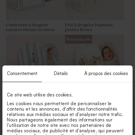
Contenant à dragées
Etui à dragées baptême
rayures bleues et citron
petites fleurs
Nouveautés
Consentement
Détails
À propos des cookies
Ce site web utilise des cookies.
Etui à dragées baptême
Etui à dragées baptême
Les cookies nous permettent de personnaliser le
chapelle fleurie
balade enchantée en forêt
contenu et les annonces, d'offrir des fonctionnalités
relatives aux médias sociaux et d'analyser notre trafic.
Nous partageons également des informations sur
l'utilisation de notre site avec nos partenaires de
Voir toute la collection Contenant dragées
médias sociaux, de publicité et d'analyse, qui peuvent
baptême