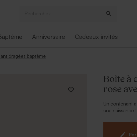
Baptême
Anniversaire
Cadeaux invités
ant dragées baptême
Boîte à 
rose av
Un contenant à 
une naissance !
cette
boîte à 
à vos proches. 
princesse afin d
Per