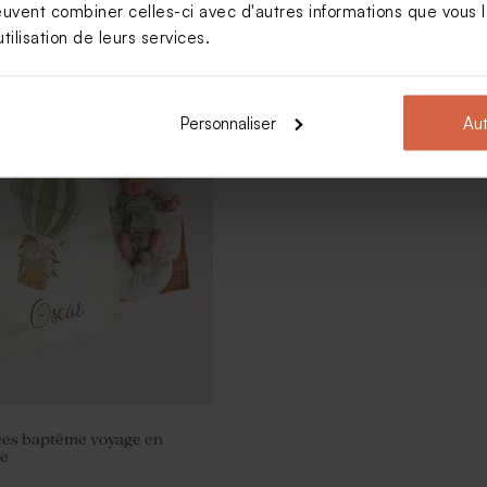
euvent combiner celles-ci avec d'autres informations que vous le
tilisation de leurs services.
ées baptême original
Contenant à dragées baptême peti
ssagère
ourson
Personnaliser
Aut
ées baptême voyage en
re