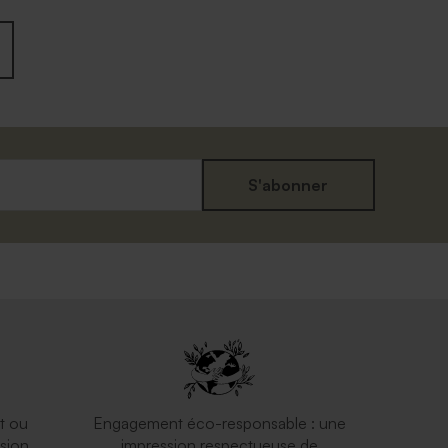
S'abonner
t ou
Engagement éco-responsable : une
sion
impression respectueuse de