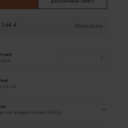
 vos souhaits.
personnalisé offert
1,44 €
e
Afficher les prix
T.C.)
ntant
pièce
mat
5 x 5 cm
ier
er mat à légère texture | 300 g