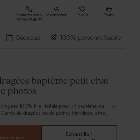
Contactez-nous
Se connecter
Favoris
Panier
03 20 23 49 77
Cadeaux
100% personnalisable
dragées baptême petit chat
ec photos
dragées 100% fille : idéale pour un baptême ou
 Garnie de dragées ou de petites friandises, offrez
dragées baptême petit chat rose avec photos
Sélectionnez les plus beaux clichés de votre
e personnaliser la boîte. Petit plus : ajouter des
Échantillon
sonnaliser