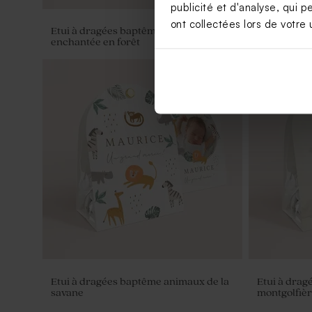
publicité et d'analyse, qui p
ont collectées lors de votre u
Etui à dragées baptême balade
Étui à drag
enchantée en forêt
colombe me
Etui à dragées baptême animaux de la
Etui à drag
savane
montgolfiè