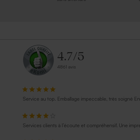
4.7
/
5
4861 avis
Service au top. Emballage impeccable, très soigné E
Services clients à l’écoute et compréhensif. Une impre