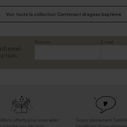
Voir toute la collection Contenant dragées baptême
Prénom
E-mail
informé.
uction.
tillons offerts pour vous aider
Soyez pleinement Satisfai
à prendre une décision
bénéficiez d'une réimpres