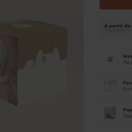
symboles, selon
À partir d
Prix/pièce (T.
Mo
Par 
For
5 x 
Pap
Papi