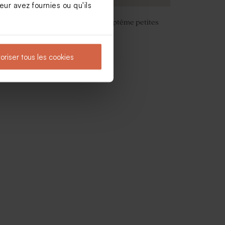
ur avez fournies ou qu'ils
t
Contenant à dragées baptême petites
abeilles et photo
oriser tous les cookies