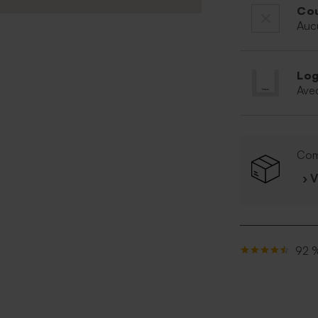
Cou
Auc
Log
Ave
Com
› 
92 %