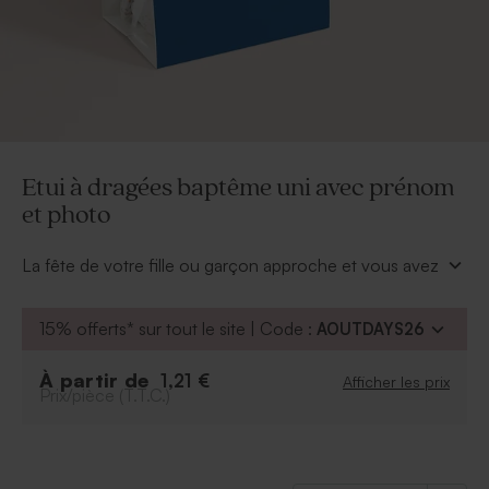
Etui à dragées baptême uni avec prénom
et photo
La fête de votre fille ou garçon approche et vous avez
choisi un code couleur comme thème. Cet
étui à
dragées baptême uni avec prénom et photo
15% offerts* sur tout le site | Code :
AOUTDAYS26
tendance est fait pour vous. En effet, à vous de choisir
la couleur de fond parmi notre choix. Personnalisé de
À partir de
1,21 €
Afficher les prix
sa photo et de son prénom, c'est sûr, vos proches
Prix/pièce (T.T.C.)
apprécieront.
*Le sachet et l'attache parisienne sont fournis d'office