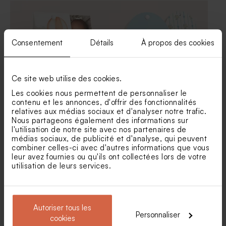
Sucette baptême arc-en-ciel
Consentement
Détails
À propos des cookies
Ce site web utilise des cookies.
Les cookies nous permettent de personnaliser le
contenu et les annonces, d'offrir des fonctionnalités
Contenant à dragées
Etui à dragées baptême
relatives aux médias sociaux et d'analyser notre trafic.
baptême petit ourson
bouquet floral
Nous partageons également des informations sur
l'utilisation de notre site avec nos partenaires de
médias sociaux, de publicité et d'analyse, qui peuvent
combiner celles-ci avec d'autres informations que vous
leur avez fournies ou qu'ils ont collectées lors de votre
utilisation de leurs services.
Autoriser tous les
Personnaliser
cookies