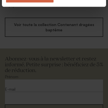
Contenant à dragées fleurs
Contenant à dragées
et papillon
tournesol
Voir toute la collection Contenant dragées
baptême
Abonnez-vous à la newsletter et restez
informé. Petite surprise : bénéficiez de 5%
de réduction.
Prénom
E-mail