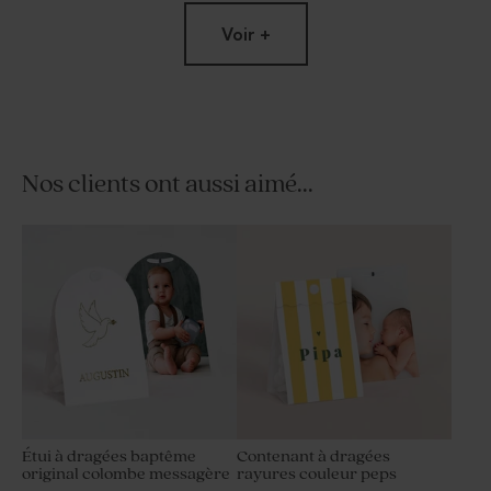
Voir +
Nos clients ont aussi aimé...
Savon baptême à graver -
Dragées baptême bleu nuit 1
Parfum fleur de sel
kg (± 240 ex)
Étui à dragées baptême
Contenant à dragées
original colombe messagère
rayures couleur peps