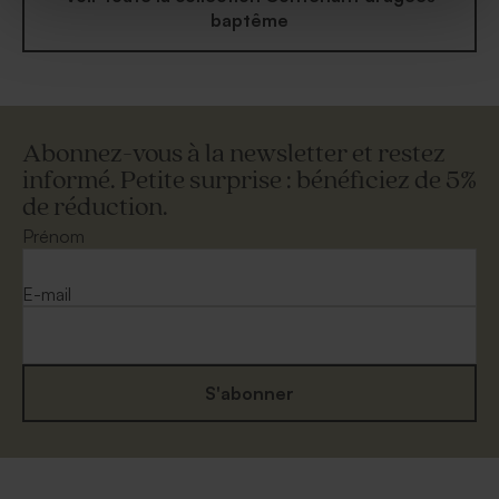
baptême
Abonnez-vous à la newsletter et restez
informé. Petite surprise : bénéficiez de 5%
de réduction.
Prénom
E-mail
S'abonner