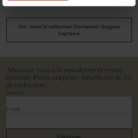
photo
Voir toute la collection Contenant dragées
baptême
Abonnez-vous à la newsletter et restez
informé. Petite surprise : bénéficiez de 5%
de réduction.
Prénom
E-mail
S'abonner