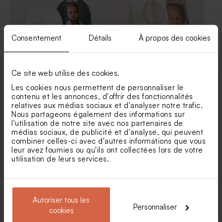
300 ex)
Consentement
Détails
À propos des cookies
Ce site web utilise des cookies.
Les cookies nous permettent de personnaliser le
Étui à dragées baptême
Contenant à dragées
contenu et les annonces, d'offrir des fonctionnalités
original colombe messagère
baptême petit ourson
relatives aux médias sociaux et d'analyser notre trafic.
Nous partageons également des informations sur
Dragées baptême vert pastel
Dragées baptême
1 kg (± 240 ex)
eucalyptus amande 1 kg (±
l'utilisation de notre site avec nos partenaires de
300 ex)
médias sociaux, de publicité et d'analyse, qui peuvent
combiner celles-ci avec d'autres informations que vous
leur avez fournies ou qu'ils ont collectées lors de votre
utilisation de leurs services.
Autoriser tous les
Personnaliser
cookies
Contenant à dragées
Etui à dragées baptême
baptême petites abeilles et
animaux de la savane