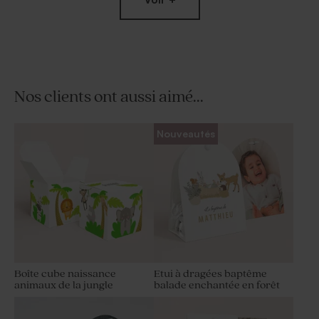
Nos clients ont aussi aimé...
Guirlande fanion baptême
Set de table baptême jungle
Nouveautés
jungle en folie
en folie
Boîte cube naissance
Etui à dragées baptême
animaux de la jungle
balade enchantée en forêt
Savon baptême marbré vert
Dragées baptême amande –
- Parfum Thé Vert
blanches brillantes 1 kg (±