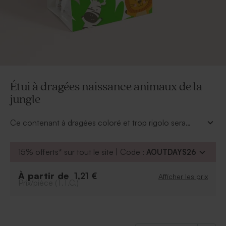
Étui à dragées naissance animaux de la
jungle
Ce contenant à dragées coloré et trop rigolo sera
parfait sur votre table de baptême. Disposé à côté de
chaque assiette, vos invités pourront repartir de cette
15% offerts* sur tout le site | Code :
AOUTDAYS26
journée avec un beau souvenir. Pour personnaliser cet
étui à dragées naissance animaux de la jungle
À partir de
1,21 €
Afficher les prix
c'est simple. Choisissez une jolie police d'écriture et
Prix/pièce (T.T.C.)
inscrivez le prénom de bébé. Le sachet plastique et
l'attache parisienne sont fournis avec d'office.