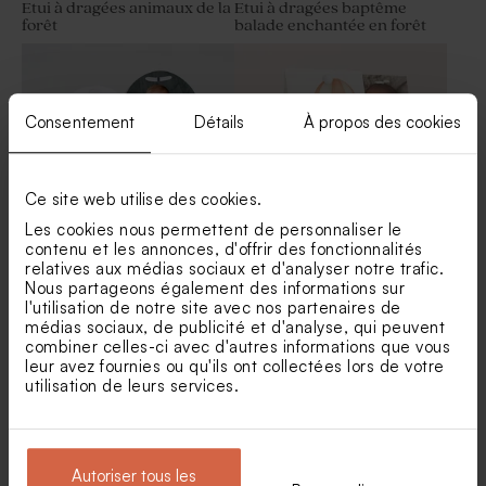
Etui à dragées animaux de la
Etui à dragées baptême
forêt
balade enchantée en forêt
Dragées baptême couleur
Dragées naissance lentilles
champagne 1 kg (± 240 ex)
champagne 1 kg (± 1120 ex)
Consentement
Détails
À propos des cookies
Ce site web utilise des cookies.
Les cookies nous permettent de personnaliser le
contenu et les annonces, d'offrir des fonctionnalités
relatives aux médias sociaux et d'analyser notre trafic.
Étui à dragées baptême
Contenant à dragées
Nous partageons également des informations sur
original colombe messagère
baptême petit ourson
l'utilisation de notre site avec nos partenaires de
médias sociaux, de publicité et d'analyse, qui peuvent
Moulin à vent baptême beige
Valisette animaux de la forêt
et son crayon gris
combiner celles-ci avec d'autres informations que vous
leur avez fournies ou qu'ils ont collectées lors de votre
utilisation de leurs services.
Autoriser tous les