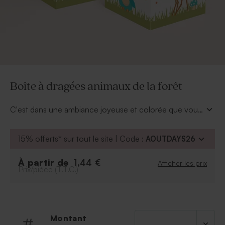
Boîte à dragées animaux de la forêt
C'est dans une ambiance joyeuse et colorée que vous
remercierez vos proches d'avoir contribué à la réussite
du baptême de votre garçon. Quelques clics suffiront
15% offerts* sur tout le site | Code :
AOUTDAYS26
à ajouter à cette
boîte à dragées animaux de la
forêt
son prénom sur le contour de la boîte. Garnie de
À partir de
1,44 €
Afficher les prix
sucreries, elle fera l'hunanimité.
Prix/pièce (T.T.C.)
Montant