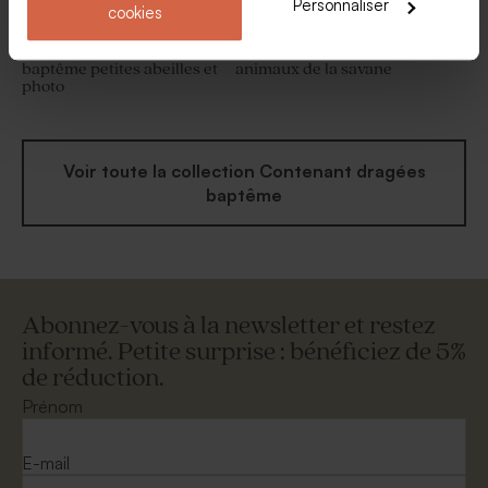
Personnaliser
cookies
Contenant à dragées
Etui à dragées baptême
baptême petites abeilles et
animaux de la savane
photo
Voir toute la collection Contenant dragées
baptême
Abonnez-vous à la newsletter et restez
informé. Petite surprise : bénéficiez de 5%
de réduction.
Prénom
E-mail