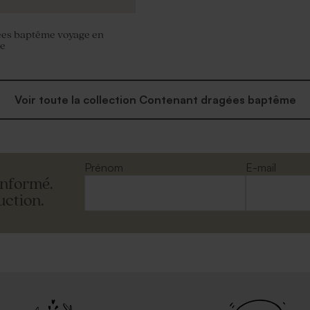
ées baptême voyage en
re
Voir toute la collection Contenant dragées baptême
Prénom
E-mail
informé.
uction.