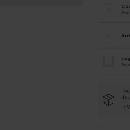
Cou
Auc
Arr
Log
Ave
Pour
d'ex
› 