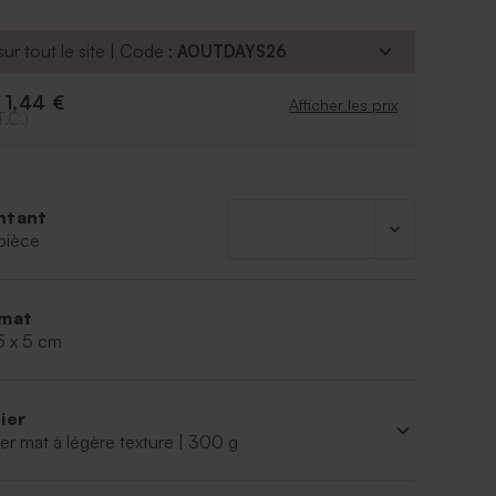
ur tout le site | Code :
AOUTDAYS26
1,44 €
e
Afficher les prix
T.C.)
ntant
pièce
mat
5 x 5 cm
ier
er mat à légère texture | 300 g