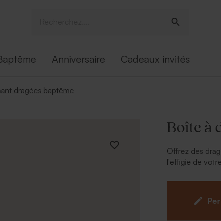
Baptême
Anniversaire
Cadeaux invités
ant dragées baptême
Boîte à
Offrez des drag
l'effigie de votr
* À personnalise
Per