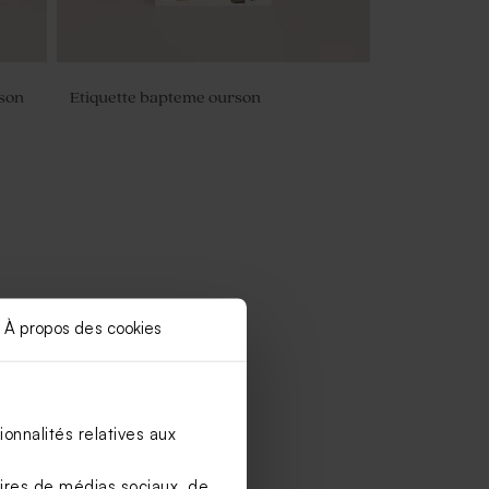
rson
Etiquette bapteme ourson
À propos des cookies
onnalités relatives aux
aires de médias sociaux, de