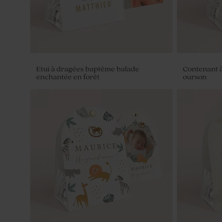
Etui à dragées baptême balade
Contenant à
enchantée en forêt
ourson
Cartes étapes première année bébé
animaux de la forêt