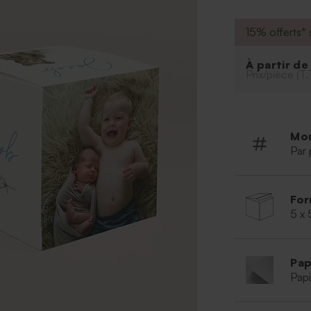
15% offerts* s
À partir d
Prix/pièce (T.
Mo
Par 
For
5 x 
Pap
Papi