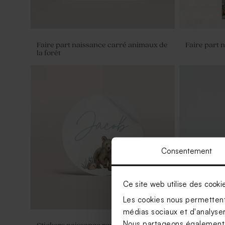
Faire part naissance carré animaux de
Faire part 
la forêt
Consentement
Ce site web utilise des cooki
Les cookies nous permettent 
médias sociaux et d'analyser 
Nous partageons également de