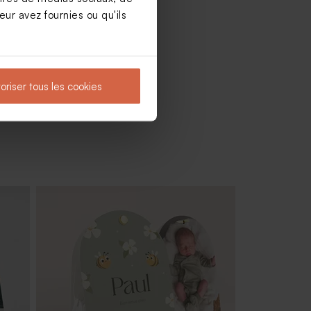
ur avez fournies ou qu'ils
oriser tous les cookies
Toise en bois à personnaliser biche et
forêt