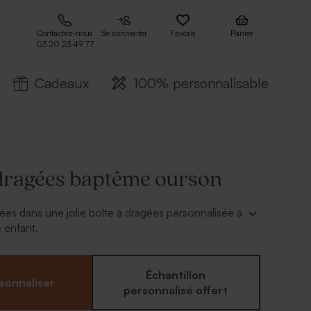
Contactez-nous
Se connecter
Favoris
Panier
03 20 23 49 77
Cadeaux
100% personnalisable
 dragées baptême ourson
ées dans une jolie boîte à dragées personnalisée à
e enfant.
r en ligne.
Échantillon
sonnaliser
personnalisé offert