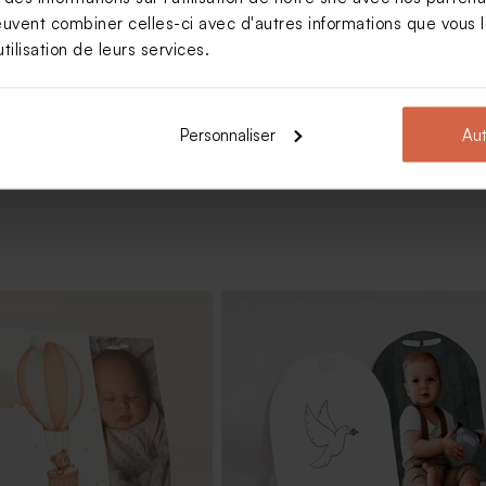
be à bulles ourson
euvent combiner celles-ci avec d'autres informations que vous le
tilisation de leurs services.
Voir +
Personnaliser
Aut
e naissance animaux de la
Affiche de naissance mutli photo