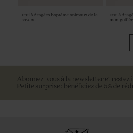
Etui à dragées baptême animaux de la
Etui à drag
savane
montgolfiè
Abonnez-vous à la newsletter et restez 
Petite surprise : bénéficiez de 5% de réd