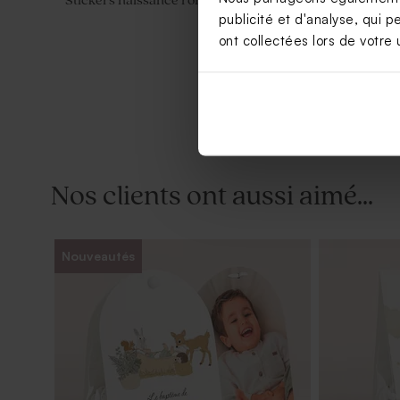
Stickers naissance rond ourson
Stickers tu
publicité et d'analyse, qui p
ont collectées lors de votre u
Nos clients ont aussi aimé...
Nouveautés
Carte remerciement naissance ourson
Valisette d
forêt