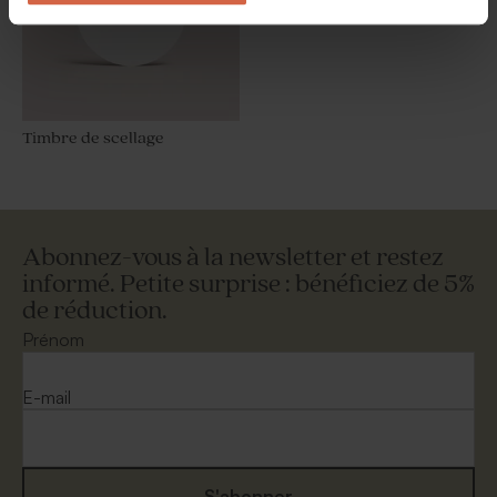
Timbre de scellage
Abonnez-vous à la newsletter et restez
informé. Petite surprise : bénéficiez de 5%
de réduction.
Prénom
E-mail
S'abonner