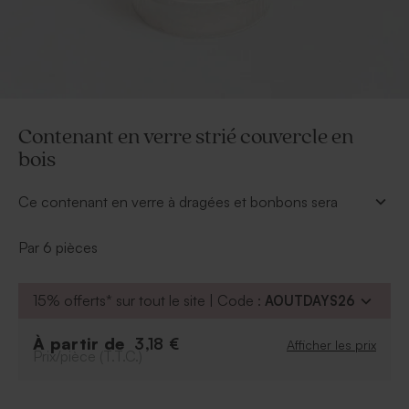
Contenant en verre strié couvercle en
bois
Ce contenant en verre à dragées et bonbons sera
votre partenaire idéal pour remercier vos convives. Il
s'accordera à tous les thèmes.
Par 6 pièces
Vous pourrez y ajouter une étiquette personnalisée.
* Etiquette vendue séparément
15% offerts* sur tout le site | Code :
AOUTDAYS26
À retenir :
Se vend par lot de 6 ex
À partir de
3,18 €
Afficher les prix
Prix/pièce (T.T.C.)
Format : 6 cm x 4.2 cm
Peut contenir environ 20 dragées, 45 bonbons,
85 dragées lentilles, 25 dragées aux amandes, 3