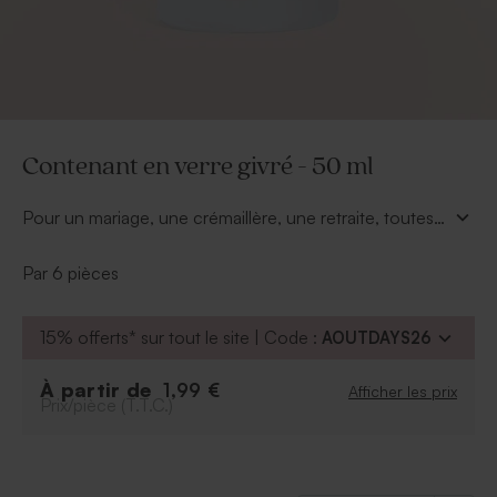
Contenant en verre givré - 50 ml
Pour un mariage, une crémaillère, une retraite, toutes
les occasions sont bonnes pour faire plaisir à vos
convives. Ce contenant en verre à l'effet givré avec
Par 6 pièces
son bouchon en bois se remplit de douces sucreries et
s'offre pour le bonheur de tous.
15% offerts* sur tout le site | Code :
AOUTDAYS26
À partir de
1,99 €
Afficher les prix
Prix/pièce (T.T.C.)