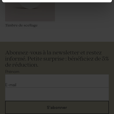
Timbre de scellage
Abonnez-vous à la newsletter et restez
informé. Petite surprise : bénéficiez de 5%
de réduction.
Prénom
E-mail
S'abonner