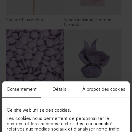
Sucette lilas et bleu
Savon artisanal senteur
Lavande
Consentement
Détails
À propos des cookies
Dragées lentilles couleur
Contenant dragées tissu
lilas 1 kg (± 1120 ex)
lavande
Ce site web utilise des cookies.
Les cookies nous permettent de personnaliser le
contenu et les annonces, d'offrir des fonctionnalités
relatives aux médias sociaux et d'analyser notre trafic.