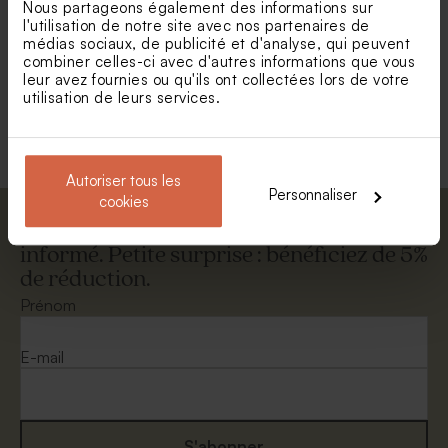
Nous partageons également des informations sur
l'utilisation de notre site avec nos partenaires de
médias sociaux, de publicité et d'analyse, qui peuvent
combiner celles-ci avec d'autres informations que vous
leur avez fournies ou qu'ils ont collectées lors de votre
utilisation de leurs services.
Copeaux de savon rose pour
Contenant dragées original
cadeau invité
blanc
Autoriser tous les
Personnaliser
cookies
Abonnez-vous à la newsletter et restez
informé. Petite surprise : bénéficiez de 5%
de réduction.
Prénom
E-mail
S'abonner