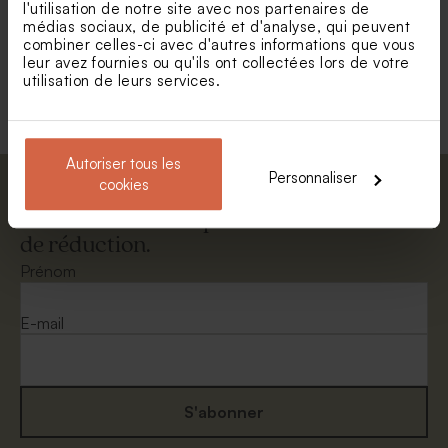
l'utilisation de notre site avec nos partenaires de
médias sociaux, de publicité et d'analyse, qui peuvent
combiner celles-ci avec d'autres informations que vous
Voir toute la collection Sachet bonbon
leur avez fournies ou qu'ils ont collectées lors de votre
anniversaire
utilisation de leurs services.
Autoriser tous les
Personnaliser
cookies
Abonnez-vous à la newsletter et restez
informé. Petite surprise : bénéficiez de 5%
de réduction.
Prénom
E-mail
S'abonner