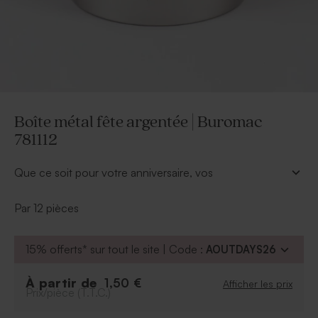
Boîte métal fête argentée | Buromac
781112
Que ce soit pour votre anniversaire, vos
renouvellements de voeux ou bien votre départ en
retraite offrez un souvenir à vos proches. La fête doit
Par 12 pièces
rester gravée dans les mémoires. Cette jolie
boîte
métal fête argentée
sera parfaite pour y glisser
15% offerts* sur tout le site | Code :
AOUTDAYS26
quelques friandises. Personnalisez la avec votre
prénom et la date de l'événement grâce à nos stickers
ronds ou rectangles. Une petite attention qui devrait
À partir de
1,50 €
Afficher les prix
Prix/pièce (T.T.C.)
plaire à tous.
Cette boîte peut contenir une quinzaine de dragées de