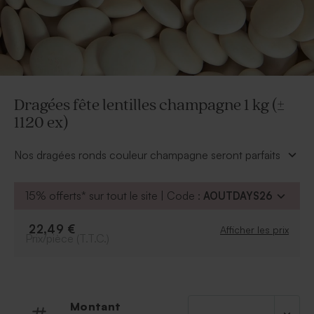
Dragées fête lentilles champagne 1 kg (±
1120 ex)
Nos dragées ronds couleur champagne seront parfaits
pour finaliser votre fête de façon gourmande. Leur
douceur chocolatée raviront vos invités. Un souvenir
15% offerts* sur tout le site | Code :
AOUTDAYS26
gourmand pour un anniversaire, un jubilé, une retraite
inoubliable.
22,49 €
Afficher les prix
A retenir :
Prix/pièce (T.T.C.)
* Contenance : 1 kg (soit environ 1120 dragées)
* Format : 1.5 x 1.5 x 0.6 cm
* Couleurs : Champagne
* Saveur : Chocolat noir recouvert d'enrobage de
Montant
sucre et de colorants. Confectionnées par la