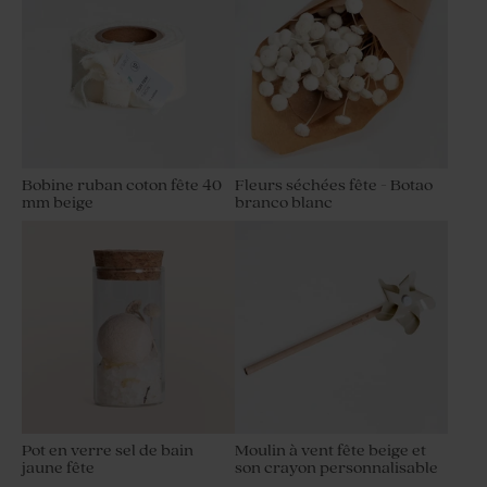
Bobine ruban coton fête 40
Fleurs séchées fête - Botao
mm beige
branco blanc
Etui à dragées jubilé
Étui à dragées anniversaire
brindilles vernies
enfant Lama et confettis
Pot en verre sel de bain
Moulin à vent fête beige et
jaune fête
son crayon personnalisable