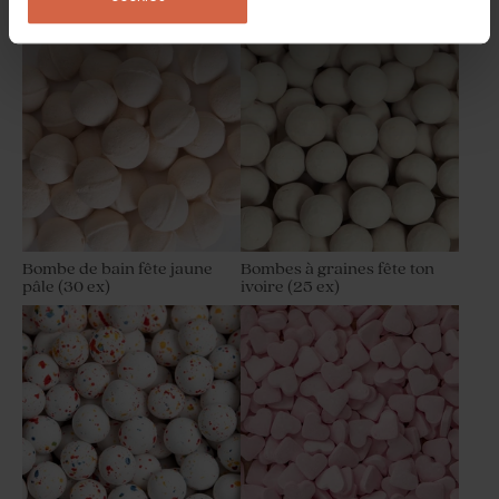
champagne 1 kg (± 240 ex)
Sels de bain 'Springtime' fête
Moulin à vent fête beige et
son crayon gris
Bombe de bain fête jaune
Bombes à graines fête ton
pâle (30 ex)
ivoire (25 ex)