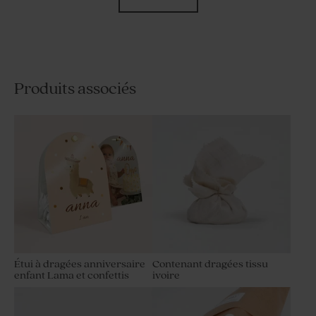
Produits associés
Etui à dragées communion
Etui à dragées communion
jolies fleurs
minimaliste et dorure
Étui à dragées anniversaire
Contenant dragées tissu
enfant Lama et confettis
ivoire
Étui à dragées original
Étui à dragées anniversaire
anniversaire arc-en-ciel
enfant Animaux en fête
magique