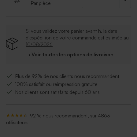
Par pièce
confiserie De Bock
* Composition : Sucre, beurre de cocao, masse de
cacao, amidon, dextrine, Emulsifian (E322), Arôme
naturel de vanille, E412, E414 E415, Brillants E901,
Si vous validez votre panier avant
h
, la date
E903, E904 ; Colorants: E150a
d'expédition de votre commande est estimée au
* Contient ou peut contenir : traces de noix, soja et lait
10/08/2026
* Pas de gélatine de porc
› Voir toutes les options de livraison
Plus de 92% de nos clients nous recommandent
100% satisfait ou réimpression gratuite
Nos clients sont satisfaits depuis 60 ans
92 % nous recommandent, sur 4863
utilisateurs.