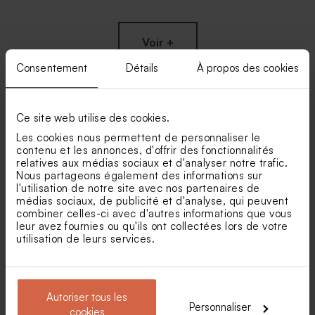
Voir +
Consentement
Détails
À propos des cookies
Ce site web utilise des cookies.
Nos clients ont aussi aimé...
Les cookies nous permettent de personnaliser le
contenu et les annonces, d'offrir des fonctionnalités
relatives aux médias sociaux et d'analyser notre trafic.
Pochon en tissu fête 100%
Bobine ruban coton fête 15
Nous partageons également des informations sur
coton - beige
mm beige
l'utilisation de notre site avec nos partenaires de
médias sociaux, de publicité et d'analyse, qui peuvent
combiner celles-ci avec d'autres informations que vous
leur avez fournies ou qu'ils ont collectées lors de votre
utilisation de leurs services.
Autoriser tous les
Personnaliser
cookies
Dragées fête couleur
Sels de bain fête jaune