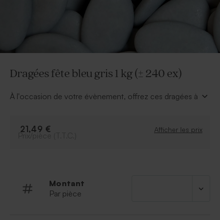
Dragées fête bleu gris 1 kg (± 240 ex)
À l'occasion de votre évènement, offrez ces dragées à
vos invités. Nos dragées goût chocolat de la confiserie
De Bock feront un grand plaisir à tous vos proches.
Offrez-les dans un contenant à dragées original assorti
21,49 €
Afficher les prix
Prix/pièce (T.T.C.)
à votre faire-part.
Les dragées sont conditionnées par 1 kg et sont
emballées dans une boîte carton soit environ 240
dragées.
* Chocolat noir recouvert d’enrobage de sucre et de
Montant
colorants
Par pièce
* Format : 2.2 x 3.5 x 0.7 cm
* Composition : sucre, masse de cacao, amidon,