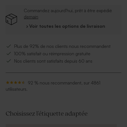
beurre de cacao, dextrine, arôme naturel de vanille,
émulsifiant E322 E412 E414 E415, brillants E901 E903
Commandez aujourd'hui, prêt à être expédié
E904, colorants E132 E172. Peut contenir des traces
demain
de soja, noix et lait
› Voir toutes les options de livraison
* Pas de gélatine de porc
* À conserver à l'abri de l'humidité, entre 12 et 20°C
Plus de 92% de nos clients nous recommandent
100% satisfait ou réimpression gratuite
Nos clients sont satisfaits depuis 60 ans
92 % nous recommandent, sur 4861
utilisateurs.
Choisissez l'étiquette adaptée