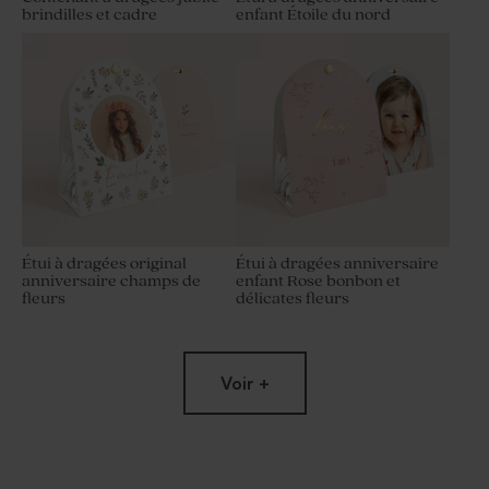
brindilles et cadre
enfant Étoile du nord
Étui à dragées original
Étui à dragées anniversaire
anniversaire champs de
enfant Rose bonbon et
fleurs
délicates fleurs
Voir +