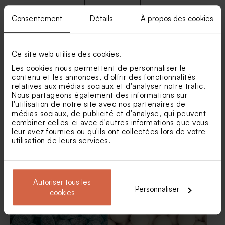
Consentement
Détails
À propos des cookies
Ce site web utilise des cookies.
Nos clients ont aussi aimé...
Les cookies nous permettent de personnaliser le
contenu et les annonces, d'offrir des fonctionnalités
Sucette anniversaire arc-
Contenant dragées tissu
relatives aux médias sociaux et d'analyser notre trafic.
en-ciel
bleu
Nous partageons également des informations sur
l'utilisation de notre site avec nos partenaires de
médias sociaux, de publicité et d'analyse, qui peuvent
combiner celles-ci avec d'autres informations que vous
leur avez fournies ou qu'ils ont collectées lors de votre
utilisation de leurs services.
Autoriser tous les
Dragées lentilles
Dragées fête bleu nuit 1 kg (±
Personnaliser
cookies
anniversaire marbrées
240 ex)
bleues 1 kg (± 1120 ex)
Petit pot en verre dépoli fête
bleu