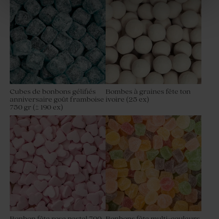
Cubes de bonbons gélifiés
Bombes à graines fête ton
anniversaire goût framboise
ivoire (25 ex)
750 gr (± 190 ex)
Bonbon fête rose pastel 700
Bonbons fête multi-couleurs