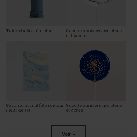
Tube à bulles fête bleu
Sucette anniversaire bleue
et blanche
Etui à dragées jubilé
Étui à dragées anniversaire
brindilles vernies
enfant Lama et confettis
Savon artisanal fête senteur
Sucette anniversaire bleue
Fleur de sel
et dorée
Voir +