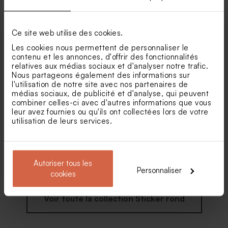
Sticker autocollant
Sticker autocollant
communion Coeur
communion colombe
Ce site web utilise des cookies.
messagère
Boîte métal communion
Diffuseur de parfum
Les cookies nous permettent de personnaliser le
blanche | Buromac 781108
communion en verre
contenu et les annonces, d'offrir des fonctionnalités
relatives aux médias sociaux et d'analyser notre trafic.
Nous partageons également des informations sur
l'utilisation de notre site avec nos partenaires de
médias sociaux, de publicité et d'analyse, qui peuvent
combiner celles-ci avec d'autres informations que vous
leur avez fournies ou qu'ils ont collectées lors de votre
utilisation de leurs services.
Sticker communion ballons
colorés
Autoriser tous les
Mini pot en verre
Pochon communion en
Personnaliser
cookies
communion et son couvercle
peluche blanc
en liège
Voir toute la collection Sticker rond