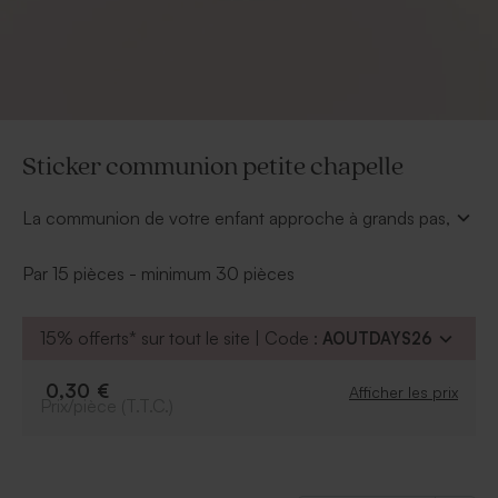
Sticker communion petite chapelle
La communion de votre enfant approche à grands pas,
il est temps d'envoyer les invitations. Ce sticker
communion scellara vos invitations avec élégance.
Par 15 pièces - minimum 30 pièces
Vous pouvez également habiller vos cadeaux invités de
ce charmant autocollant.
15% offerts* sur tout le site | Code :
AOUTDAYS26
0,30 €
Afficher les prix
Prix/pièce (T.T.C.)