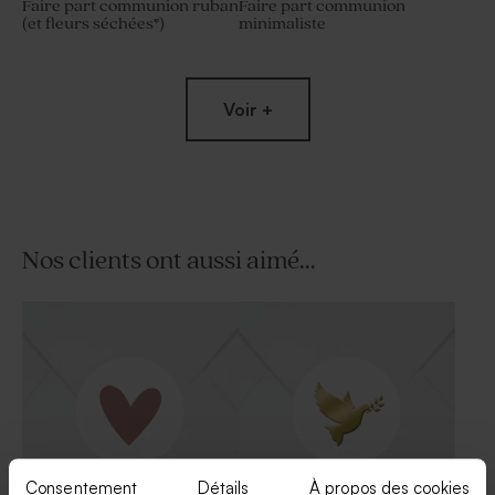
Faire part communion ruban
Faire part communion
(et fleurs séchées*)
minimaliste
Voir +
Nos clients ont aussi aimé...
Savon artisanal communion
Contenant en verre nervuré
senteur Fraîcheur
communion et son couvercle
bois imprimé
Consentement
Détails
À propos des cookies