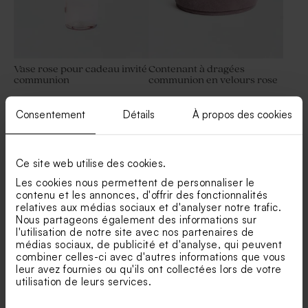
Vase rose pour cadeau invité
Contenant à dragées
communion
communion en velours rose
Consentement
Détails
À propos des cookies
Voir +
Ce site web utilise des cookies.
Les cookies nous permettent de personnaliser le
contenu et les annonces, d'offrir des fonctionnalités
relatives aux médias sociaux et d'analyser notre trafic.
Nous partageons également des informations sur
Nos clients ont aussi aimé...
l'utilisation de notre site avec nos partenaires de
médias sociaux, de publicité et d'analyse, qui peuvent
Fiole plexi communion
combiner celles-ci avec d'autres informations que vous
Nouveautés
cuivré
leur avez fournies ou qu'ils ont collectées lors de votre
utilisation de leurs services.