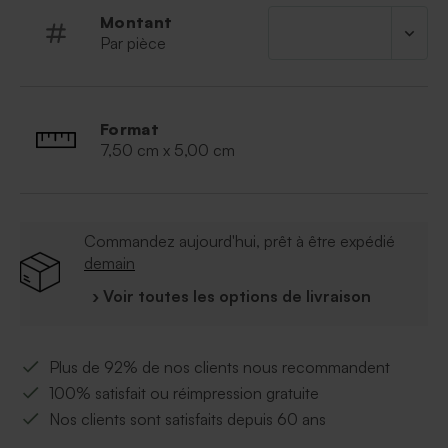
personnalisables sur notre site. Elles sont
Montant
vendues avec une cordelette de 50cm pour
Par pièce
être nouer au savon.
Avec un habillage en papier :
nos habillages
en papier sont conçus spécialement pour
personnalisé vos savons.
Format
7,50 cm x 5,00 cm
À retenir :
Commercialisé par lot de 10 savons.
Fabrication artisanale
Parfum :
Hibiscus
Commandez aujourd'hui, prêt à être expédié
Composition :
Palmate de sodium, Aqua,
demain
Palmiste de sodium, Glycérine, Parfum, Sorbitol,
› Voir toutes les options de livraison
Chlorure, Acide de palmiste, Diocétate de
glutamate tétrasodique, Feuilles de rose, CI
17200, CI 19140, CI 16255, CI 28440, CI 77019,
Plus de 92% de nos clients nous recommandent
CI 77891, CI 77491. Linalol, Géraniol, Amyl
cinnamal, Limonène, Citronellol, Salicylate de
100% satisfait ou réimpression gratuite
benzyle, Hexylcinnamaldéhyde, Eugénol, Citral
Nos clients sont satisfaits depuis 60 ans
Date de péremption : 36 mois