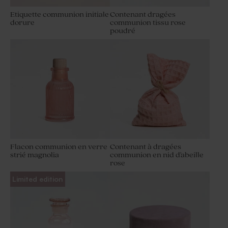
Etiquette communion initiale
Contenant dragées
dorure
communion tissu rose
poudré
Etiquette communion
Etiquette communion
costume enfant
minimaliste
Flacon communion en verre
Contenant à dragées
strié magnolia
communion en nid d'abeille
Etiquette communion fleurs
Etiquette communion
rose
aquarelles
prénom
Limited edition