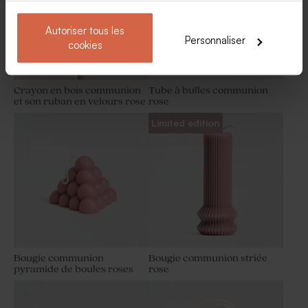
Autoriser tous les
Personnaliser
cookies
Crayon en bois communion
Tube à bulles communion
et son ruban en velours rose
rose
Limited edition
Bougie communion
Bougie communion striée
pyramide de boules roses
rose