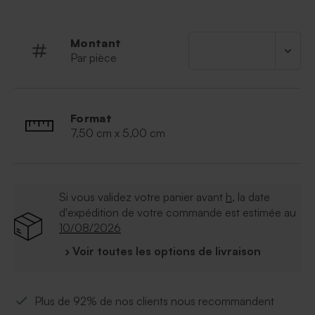
personnalisables sur notre site. Elles sont
vendues avec une cordelette de 50cm pour être
nouer au savon.
Commercialisé par lot de 10
Montant
savons.
Par pièce
Avec un habillage en papier :
nos habillages
en papier sont conçus spécialement pour
personnalisé vos savons.
Format
À retenir :
7,50 cm x 5,00 cm
Fabrication artisanale
Parfum :
Lavande
Composition :
Palmate de sodium, Aqua,
Si vous validez votre panier avant
h
, la date
Palmiste de sodium, Glycérine, Parfum, Sorbitol,
d'expédition de votre commande est estimée au
Chlorure, Acide de palmiste, Diocétate de
10/08/2026
glutamate tétrasodique, Graines de lavande, CI
17891, CI 51319, Linalol, Géraniol, Eugénol.
› Voir toutes les options de livraison
Durée de péremption : 36 mois
Poids : 45 g
Plus de 92% de nos clients nous recommandent