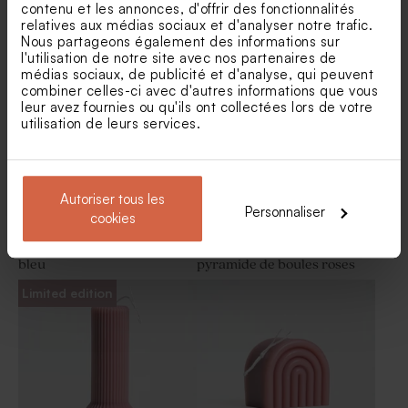
contenu et les annonces, d'offrir des fonctionnalités
relatives aux médias sociaux et d'analyser notre trafic.
Crayon en bois communion
Tube à bulles communion
Nous partageons également des informations sur
et son ruban en velours rose
rose
l'utilisation de notre site avec nos partenaires de
médias sociaux, de publicité et d'analyse, qui peuvent
combiner celles-ci avec d'autres informations que vous
leur avez fournies ou qu'ils ont collectées lors de votre
utilisation de leurs services.
Autoriser tous les
Personnaliser
cookies
Sucette communion lilas et
Bougie communion
bleu
pyramide de boules roses
Limited edition