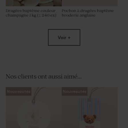
Dragées baptême couleur
Pochon à dragées baptême
champagne 1 kg (± 240 ex)
broderie anglaise
Voir +
Nos clients ont aussi aimé...
Boîte en velours baptême
Dragées naissance lentilles
Nouveautés
Nouveautés
beige petit noeud avec
champagne 1 kg (± 1120 ex)
gravure