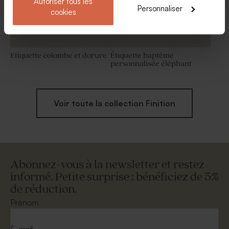
Autoriser tous les
Personnaliser
cookies
Etiquette colombe et dorure
Étiquette baptême
personnalisée éléphant
Voir toute la collection Finition
Abonnez-vous à la newsletter et restez
informé. Petite surprise : bénéficiez de 5%
de réduction.
Prénom