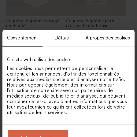
Etiquette baptême voyage
Etiquette baptême petit
enchanté
ourson de tendresse
Moulin à vent baptême beige
Contenant à dragées
Consentement
Détails
À propos des cookies
et son crayon gris
baptême rond velours sable
Ce site web utilise des cookies.
Les cookies nous permettent de personnaliser le
contenu et les annonces, d'offrir des fonctionnalités
relatives aux médias sociaux et d'analyser notre trafic.
Nous partageons également des informations sur
l'utilisation de notre site avec nos partenaires de
médias sociaux, de publicité et d'analyse, qui peuvent
Étiquette baptême brindille
Etiquette baptême forme
verte
d'ours
combiner celles-ci avec d'autres informations que vous
leur avez fournies ou qu'ils ont collectées lors de votre
Petit pot en verre dépoli
Fleurs séchées baptême -
utilisation de leurs services.
baptême sable
Botao branco blanc