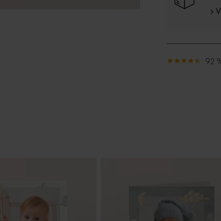
› 
92 %