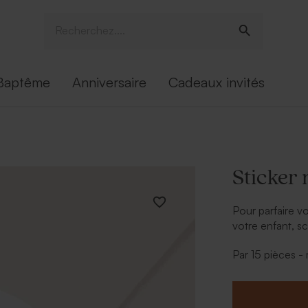
Baptême
Anniversaire
Cadeaux invités
Sticker
Pour parfaire 
votre enfant, s
montgolfière.
Par 15 pièces 
Vous pouvez ég
autocollant. En 