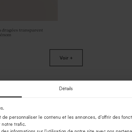
à dragées transparent
rénom
Voir +
Détails
es.
de personnaliser le contenu et les annonces, d'offrir des foncti
notre trafic.
s informations sur l'utilisation de notre site avec nos parten