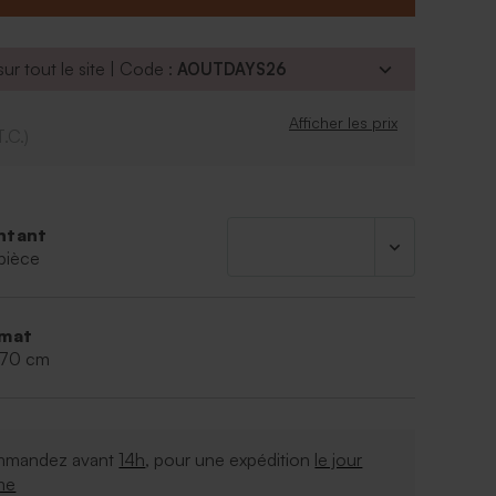
ur tout le site | Code :
AOUTDAYS26
Afficher les prix
T.C.)
ntant
pièce
mat
,70 cm
mandez avant
14h
, pour une expédition
le jour
me