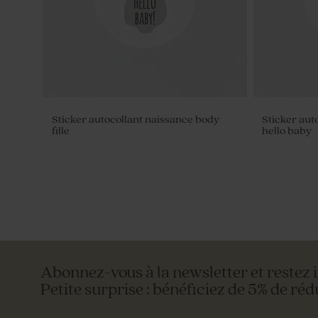
Sticker autocollant naissance body
Sticker aut
fille
hello baby
Abonnez-vous à la newsletter et restez 
Petite surprise : bénéficiez de 5% de réd