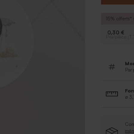
15% offerts* s
0,30 €
Prix/pièce (T.
Mo
Par 
For
ø 3
Com
mê