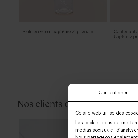
Fiole en verre baptême et prénom
Contenant 
baptême p
Consentement
Nos clients ont aussi aimé...
Ce site web utilise des cooki
Les cookies nous permettent 
médias sociaux et d'analyser 
Nous partageons également de