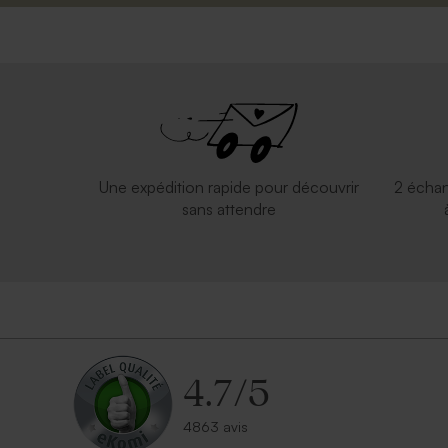
Une expédition rapide pour découvrir
2 échan
sans attendre
4.7
/
5
4863 avis