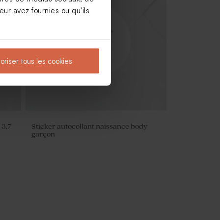
ur avez fournies ou qu'ils
Contenant à dragées transparent rond
baptême petit coeur
oriser tous les cookies
 3,7
Sticker autocollant naissance body
garçon