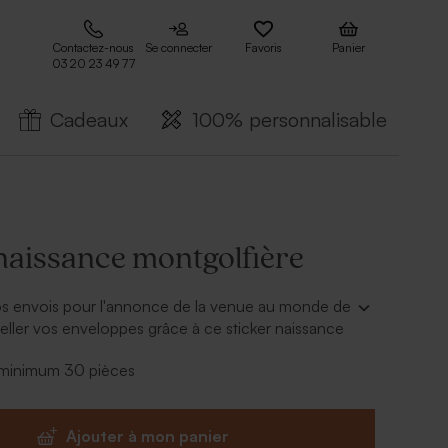
Contactez-nous
Se connecter
Favoris
Panier
03 20 23 49 77
Cadeaux
100% personnalisable
 naissance montgolfière
vos envois pour l'annonce de la venue au monde de
celler vos enveloppes grâce à ce sticker naissance
- minimum 30 pièces
alement habiller vos cadeaux invités de ce même
voilà un joli rappel de votre thème.
Ajouter à mon panier