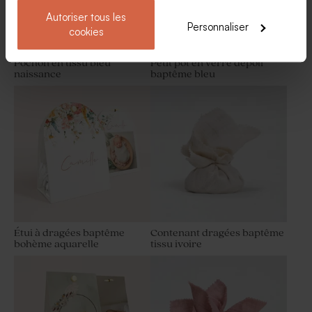
Autoriser tous les
Personnaliser
cookies
Pochon en tissu bleu
Petit pot en verre dépoli
naissance
baptême bleu
Dragées baptême bleu gris 1
Savon baptême à graver -
kg (± 240 ex)
Parfum fleur de sel
Étui à dragées baptême
Contenant dragées baptême
bohème aquarelle
tissu ivoire
Dragées baptême bleu nuit 1
Sucette baptême arc-en-ciel
kg (± 240 ex)