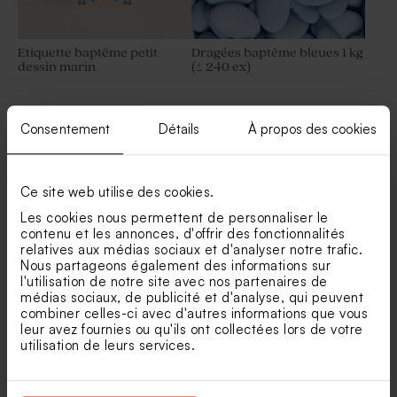
Etiquette baptême petit
Dragées baptême bleues 1 kg
dessin marin
(± 240 ex)
Consentement
Détails
À propos des cookies
Voir +
Ce site web utilise des cookies.
Les cookies nous permettent de personnaliser le
contenu et les annonces, d'offrir des fonctionnalités
relatives aux médias sociaux et d'analyser notre trafic.
Nos clients ont aussi aimé...
Nous partageons également des informations sur
l'utilisation de notre site avec nos partenaires de
Tube à bulles baptême bleu
Dragées lentilles baptême
médias sociaux, de publicité et d'analyse, qui peuvent
vintage
marbrées bleues 1 kg (± 1120
combiner celles-ci avec d'autres informations que vous
ex)
leur avez fournies ou qu'ils ont collectées lors de votre
utilisation de leurs services.