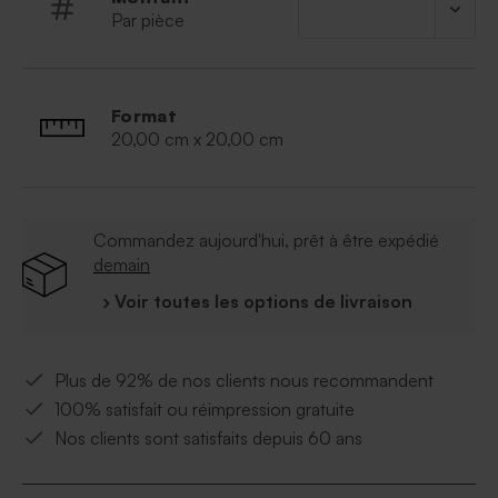
Format : 20 x 20 cm
Par pièce
Vendu par 6
Dragées vendus séparément
Personnalisez-le avec une étiquette nominative
Cordelette non fournie (fournie avec les
Format
étiquettes nominatives)
20,00 cm x 20,00 cm
Utilisez de préférence un sachet mica alimentaire
pour emballer les bonbons au préalable
Commandez aujourd'hui, prêt à être expédié
demain
› Voir toutes les options de livraison
Plus de 92% de nos clients nous recommandent
100% satisfait ou réimpression gratuite
Nos clients sont satisfaits depuis 60 ans