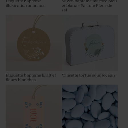
Etiquette baptême
Savon baptême marbré bleu
illustration animaux
et blanc - Parfum Fleur de
sel
Etiquette baptême petit
Etiquette baptême tournesol
ourson
Étiquette baptême kraft et
Valisette tortue sous l'océan
fleurs blanches
Etiquette baptême dorure et
Etiquette baptême petites
douces fleurs
cerises