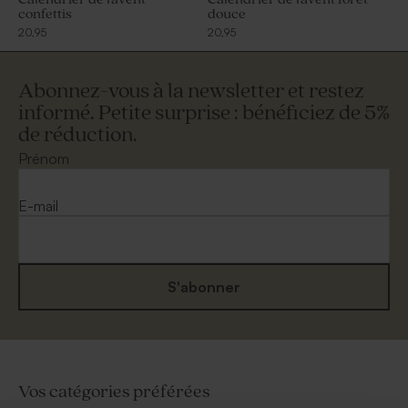
confettis
douce
20,95
20,95
Abonnez-vous à la newsletter et restez
informé. Petite surprise : bénéficiez de 5%
de réduction.
Prénom
E-mail
S'abonner
Vos catégories préférées