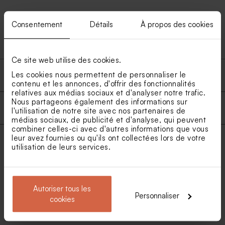
Calendrier de l'Avent photo
Consentement
Détails
À propos des cookies
Calendrier de l'Avent luxe
Ce site web utilise des cookies.
Les cookies nous permettent de personnaliser le
Produits
contenu et les annonces, d'offrir des fonctionnalités
relatives aux médias sociaux et d'analyser notre trafic.
Nous partageons également des informations sur
Livraison rapide en toute securite
l'utilisation de notre site avec nos partenaires de
médias sociaux, de publicité et d'analyse, qui peuvent
combiner celles-ci avec d'autres informations que vous
leur avez fournies ou qu'ils ont collectées lors de votre
A propos de tadaaz
utilisation de leurs services.
4.7
/
5
Autoriser tous les
Personnaliser
4863 avis
cookies