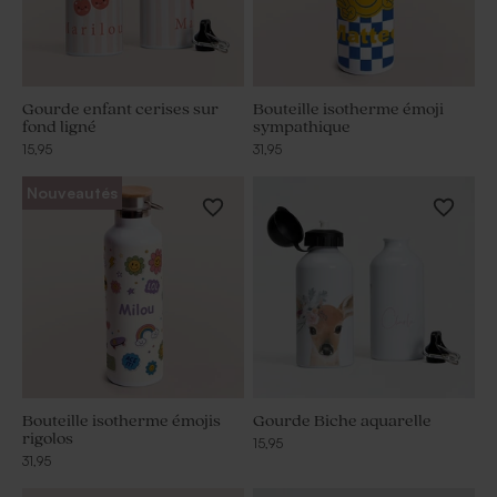
Gourde enfant cerises sur
Bouteille isotherme émoji
fond ligné
sympathique
15,95
31,95
Nouveautés
Bouteille isotherme émojis
Gourde Biche aquarelle
rigolos
15,95
31,95