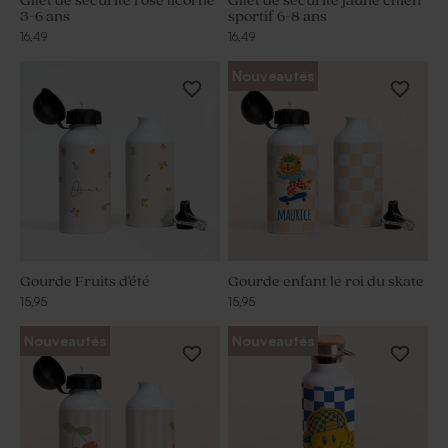
Gilet de sécurité rose licorne
Gilet de sécurité jaune chien
3-6 ans
sportif 6-8 ans
16,49
16,49
Nouveautés
Gourde Fruits d'été
Gourde enfant le roi du skate
15,95
15,95
Nouveautés
Nouveautés