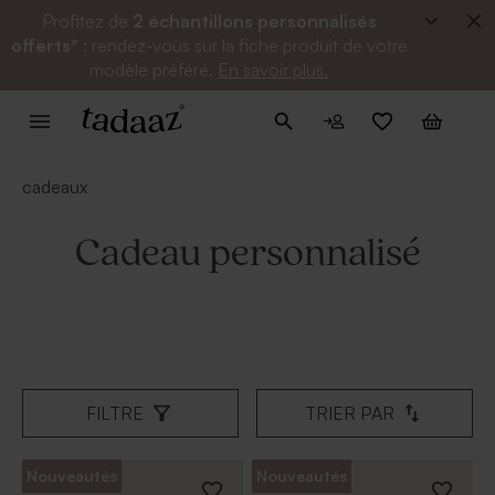
Profitez de
2 échantillons personnalisés
offerts*
: rendez-vous sur la fiche produit de votre
modèle préféré.
En savoir plus.
cadeaux
Cadeau personnalisé
FILTRE
TRIER PAR
Nouveautés
Nouveautés