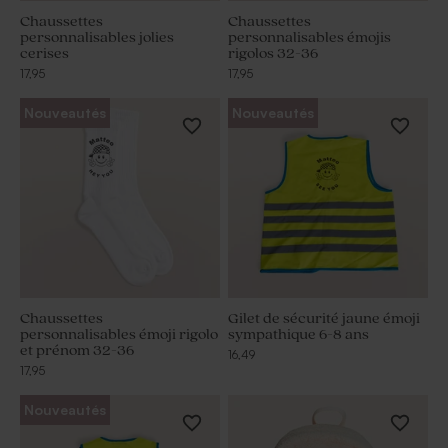
Chaussettes
Chaussettes
personnalisables jolies
personnalisables émojis
cerises
rigolos 32-36
17,95
17,95
Nouveautés
Nouveautés
Chaussettes
Gilet de sécurité jaune émoji
personnalisables émoji rigolo
sympathique 6-8 ans
et prénom 32-36
16,49
17,95
Nouveautés