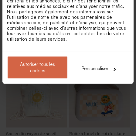
contenu et les annonces, d'offrir des fonctionnalités
relatives aux médias sociaux et d'analyser notre trafic.
Nous partageons également des informations sur
l'utilisation de notre site avec nos partenaires de
médias sociaux, de publicité et d'analyse, qui peuvent
combiner celles-ci avec d'autres informations que vous
leur avez fournies ou qu'ils ont collectées lors de votre
utilisation de leurs services.
Sac en lin citron et rayures
Boite à goûter ronde le roi du
skate
15,95
10,95
Autoriser tous les
Personnaliser
cookies
Nouveautés
Sac en lin rayon de soleil
Boite à lunch le roi du skate