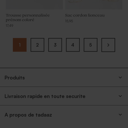
Trousse personnalisée
Sac cordon lionceau
prénom coloré
15,95
17,49
1
2
3
4
5
Produits
Livraison rapide en toute securite
A propos de tadaaz