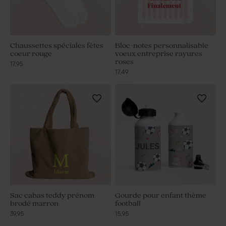
Chaussettes spéciales fêtes
Bloc-notes personnalisable
coeur rouge
voeux entreprise rayures
roses
17,95
17,49
Sac cabas teddy prénom
Gourde pour enfant thème
brodé marron
football
39,95
15,95