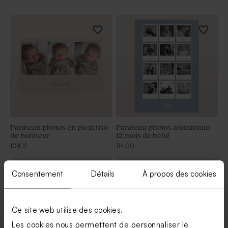
Panneau photos en plexi trio
Panneau photos aluminium
de bonheur
12 mois de bébé
104,12
114,00
Consentement
Détails
À propos des cookies
Ce site web utilise des cookies.
Les cookies nous permettent de personnaliser le