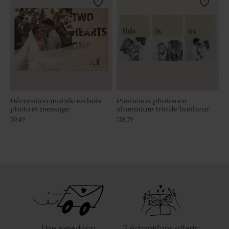
Décoration murale en bois
Panneaux photos en
photo et message
aluminium trio de bonheur
59,49
138,79
Une expédition
2 échantillons offerts