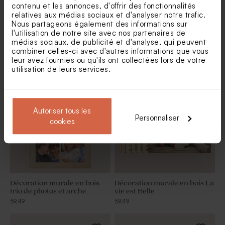
contenu et les annonces, d'offrir des fonctionnalités
relatives aux médias sociaux et d'analyser notre trafic.
Nous partageons également des informations sur
l'utilisation de notre site avec nos partenaires de
médias sociaux, de publicité et d'analyse, qui peuvent
Décoration murale en bois
Panneau photo portrait black
photo bords ondulés
and white aluminium
combiner celles-ci avec d'autres informations que vous
leur avez fournies ou qu'ils ont collectées lors de votre
59,49
114,00
utilisation de leurs services.
Autoriser tous les
Personnaliser
cookies
Décoration murale en bois
Décoration murale en bois La
trio de photos et arche
vie est Belle
59,49
59,49