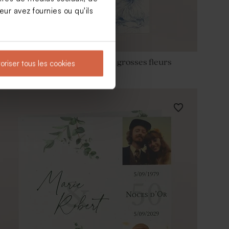
ur avez fournies ou qu'ils
Carte invitation anniversaire grosses fleurs
oriser tous les cookies
bleues et dorure