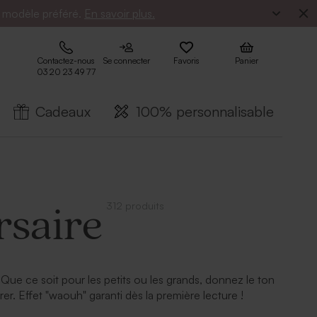
e modèle préféré.
En savoir plus.
Contactez-nous
Se connecter
Favoris
Panier
03 20 23 49 77
Cadeaux
100% personnalisable
312 produits
rsaire
 Que ce soit pour les petits ou les grands, donnez le ton
er. Effet "waouh" garanti dès la première lecture !