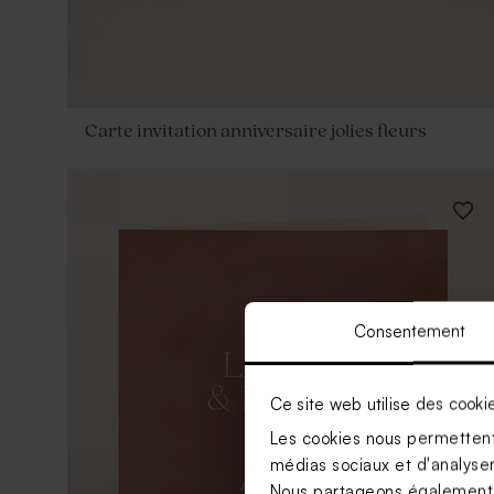
Carte invitation anniversaire jolies fleurs
Consentement
Ce site web utilise des cooki
Les cookies nous permettent 
médias sociaux et d'analyser 
Nous partageons également de