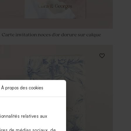
Carte invitation noces d'or dorure sur calque
À propos des cookies
onnalités relatives aux
aires de médias sociaux, de