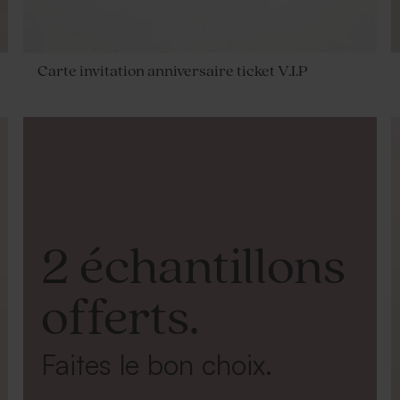
Carte invitation anniversaire ticket V.I.P
2 échantillons
offerts.
Faites le bon choix.