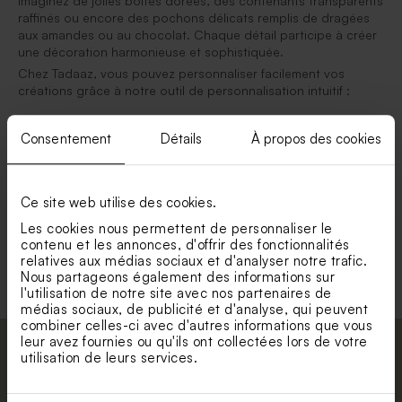
Imaginez de jolies boîtes dorées, des contenants transparents
raffinés ou encore des pochons délicats remplis de dragées
aux amandes ou au chocolat. Chaque détail participe à créer
une décoration harmonieuse et sophistiquée.
Chez Tadaaz, vous pouvez personnaliser facilement vos
créations grâce à notre outil de personnalisation intuitif :
ajout des prénoms,
Consentement
Détails
À propos des cookies
date du mariage,
choix des couleurs,
illustrations créées par nos designers,
Ce site web utilise des cookies.
rubans et finitions élégantes.
Les cookies nous permettent de personnaliser le
des contenants élégants pour vos dragées de mariage
contenu et les annonces, d'offrir des fonctionnalités
relatives aux médias sociaux et d'analyser notre trafic.
des boîtes raffinées et tendances
Nous partageons également des informations sur
l'utilisation de notre site avec nos partenaires de
médias sociaux, de publicité et d'analyse, qui peuvent
combiner celles-ci avec d'autres informations que vous
leur avez fournies ou qu'ils ont collectées lors de votre
Abonnez-vous à la newsletter et restez
utilisation de leurs services.
informé. Petite surprise : bénéficiez de 5%
de réduction.