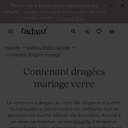
Profitez de
2 échantillons personnalisés
offerts*
: rendez-vous sur la fiche produit de votre
modèle préféré.
En savoir plus.
mariage
→
cadeau invité mariage
→
contenant dragées mariage
Contenant dragées
mariage verre
Le contenant à dragées en verre allie élégance et pureté.
Sa transparence met en lumière les confiseries tout en
apportant une touche délicate à la décoration. Associé à
un ruban, un bouchon ou une
étiquette
, il devient un
cadeau d’invité sobre et intemporel. Un choix raffiné pour