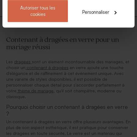
Mini pot en verre mariage et
Grand pot en verre mariage
Autoriser tous les
son bouchon en liège
Personnaliser
cookies
Contenant à dragées en verre pour un
mariage réussi
Les
dragées
sont un élément incontournable des mariages, et
choisir un
contenant à dragées
en verre ajoute une touche
d'élégance et de raffinement à cet événement unique. Avec
une variété de styles disponibles, il est possible de
personnaliser chaque détail pour s'accorder parfaitement à
votre
thème de mariage,
qu'il soit champêtre, moderne ou
classique.
Pourquoi choisir un contenant à dragées en verre
?
Un contenant à dragées en verre offre plusieurs avantages. En
plus de son aspect esthétique, il est pratique pour conserver
les dragées en toute sécurité. Le verre est un matériau qui