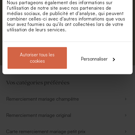
Nous partageons également des informations sur
Prénom
l'utilisation de notre site avec nos partenaires de
médias sociaux, de publicité et d'analyse, qui peuvent
combiner celles-ci avec d'autres informations que vous
E-mail
leur avez fournies ou qu'ils ont collectées lors de votre
utilisation de leurs services.
S'abonner
Autoriser tous les
Personnaliser
cookies
Vos catégories préférées
Remerciement mariage champêtre
Remerciement mariage original
Carte remerciement mariage petit prix