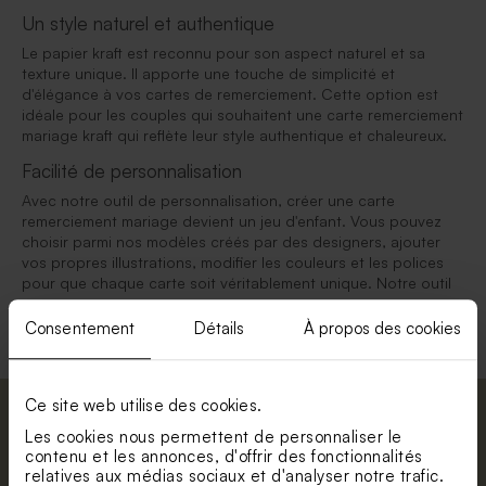
Un style naturel et authentique
Le papier kraft est reconnu pour son aspect naturel et sa
texture unique. Il apporte une touche de simplicité et
d'élégance à vos cartes de remerciement. Cette option est
idéale pour les couples qui souhaitent une carte remerciement
mariage kraft qui reflète leur style authentique et chaleureux.
Facilité de personnalisation
Avec notre outil de personnalisation, créer une carte
remerciement mariage devient un jeu d'enfant. Vous pouvez
choisir parmi nos modèles créés par des designers, ajouter
vos propres illustrations, modifier les couleurs et les polices
pour que chaque carte soit véritablement unique. Notre outil
Consentement
Détails
À propos des cookies
Ce site web utilise des cookies.
Abonnez-vous à la newsletter et restez
Les cookies nous permettent de personnaliser le
informé. Petite surprise : bénéficiez de 5%
contenu et les annonces, d'offrir des fonctionnalités
de réduction.
relatives aux médias sociaux et d'analyser notre trafic.