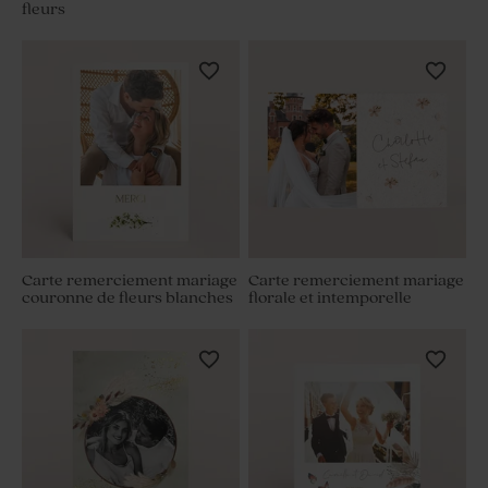
fleurs
Carte remerciement mariage
Carte remerciement mariage
couronne de fleurs blanches
florale et intemporelle