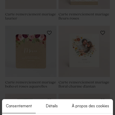
Carte remerciement mariage
Carte remerciement mariage
laurier
fleurs roses
Carte remerciement mariage
Carte remerciement mariage
boho et roses aquarelles
floral charme d'antan
Consentement
Détails
À propos des cookies