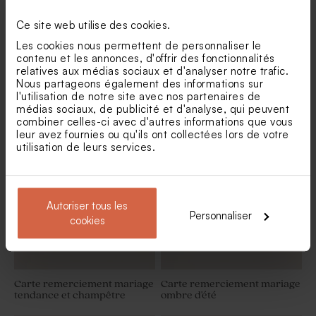
Ce site web utilise des cookies.
Les cookies nous permettent de personnaliser le
contenu et les annonces, d'offrir des fonctionnalités
relatives aux médias sociaux et d'analyser notre trafic.
Nous partageons également des informations sur
l'utilisation de notre site avec nos partenaires de
Carte remerciement mariage
Carte remerciement mariage
médias sociaux, de publicité et d'analyse, qui peuvent
un week-end à la campagne
bouquet de roses
combiner celles-ci avec d'autres informations que vous
leur avez fournies ou qu'ils ont collectées lors de votre
utilisation de leurs services.
Autoriser tous les
Personnaliser
cookies
Carte remerciement mariage
Carte remerciement mariage
tendance et champêtre
ombre d'été