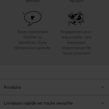
attendre
décision
Élegante enveloppe noire
Enveloppe argentée
Soyez pleinement
Engagement éco-
Satisfait ou
responsable : une
bénéficiez d'une
impression
réimpression gratuite
respectueuse de
l'environnement
Petite enveloppe bleue
Enveloppe brune
Produits
Livraison rapide en toute securite