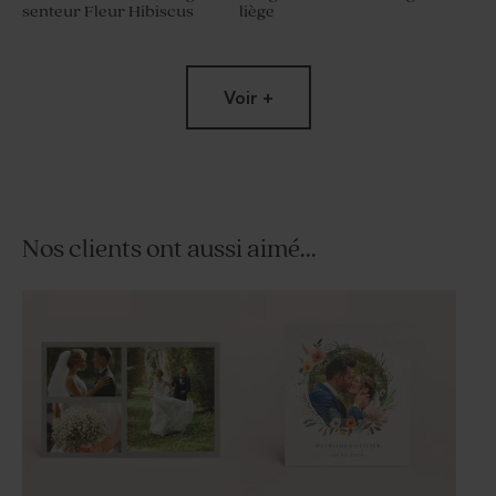
senteur Fleur Hibiscus
liège
Voir +
Nos clients ont aussi aimé...
Porte clé invités mariage en
Pot en verre strié mariage
macramé
couvercle en bois gravé