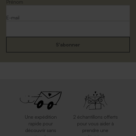
terracotta
naturel moucheté
Prénom
E-mail
S'abonner
Enveloppe mariage
Enveloppe mariage bleu nuit
moutarde
Une expédition
2 échantillons offerts
rapide pour
pour vous aider à
découvrir sans
prendre une