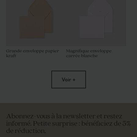
Grande enveloppe papier
Magnifique enveloppe
kraft
carrée blanche
Voir +
Abonnez-vous à la newsletter et restez
informé. Petite surprise : bénéficiez de 5%
de réduction.
Enveloppe mariage
Enveloppe mariage papier