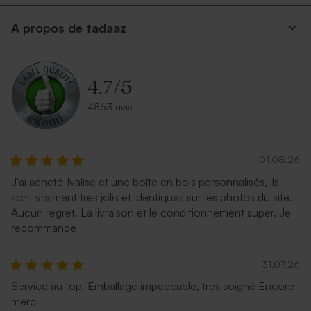
Enveloppe rose pâle
Superbe enveloppe carrée
A propos de tadaaz
crème
4.7
/
5
4863 avis
01.08.26
J'ai acheté 1valise et une boîte en bois personnalisés, ils
Enveloppe mariage rose
Enveloppe mariage
sont vraiment très jolis et identiques sur les photos du site.
nude
émeraude
Aucun regret. La livraison et le conditionnement super. Je
recommande
31.07.26
Service au top. Emballage impeccable, très soigné Encore
merci