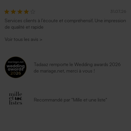
31.07.26
Services clients à l’écoute et compréhensif. Une impression
Enveloppe vert menthe
Enveloppe fuchsia tendance
de qualité et rapide
rectangulaire (14 x 12,5 cm)
Voir tous les avis
>
Tadaaz remporte le Wedding awards 2026
de mariage.net, merci à vous !
Enveloppe mariage
Enveloppe dorée mariage
eucalyptus
Recommandé par "Mille et une liste"