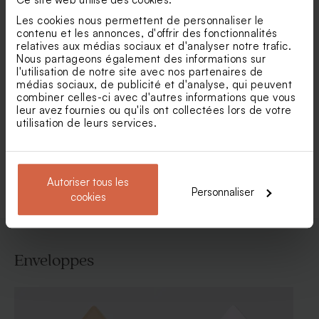
Les cookies nous permettent de personnaliser le
contenu et les annonces, d'offrir des fonctionnalités
relatives aux médias sociaux et d'analyser notre trafic.
Nous partageons également des informations sur
Carte remerciement
Carte de remerciements
l'utilisation de notre site avec nos partenaires de
mariage bouquet floral rose
mariage couronne
médias sociaux, de publicité et d'analyse, qui peuvent
et blanc
eucalyptus et dorure
combiner celles-ci avec d'autres informations que vous
leur avez fournies ou qu'ils ont collectées lors de votre
utilisation de leurs services.
Voir toute la collection Carte
remerciement mariage
Autoriser tous les
Personnaliser
cookies
Enveloppes