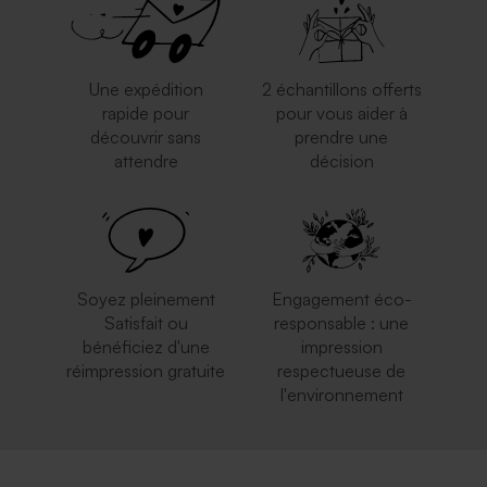
Une expédition
2 échantillons offerts
rapide pour
pour vous aider à
découvrir sans
prendre une
attendre
décision
Enveloppe mariage grand
Enveloppe mariage rouille
format crème
grand format
Soyez pleinement
Engagement éco-
Satisfait ou
responsable : une
bénéficiez d'une
impression
réimpression gratuite
respectueuse de
l'environnement
Enveloppe mariage bleu nuit
Enveloppe mariage noire