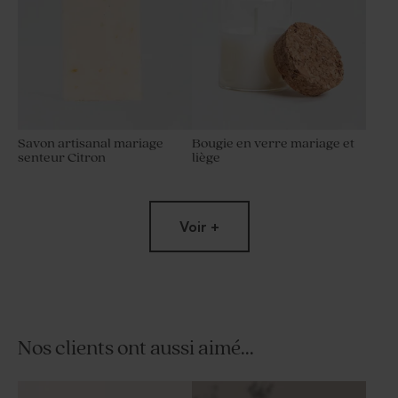
Savon artisanal mariage
Bougie en verre mariage et
senteur Citron
liège
Voir +
Nos clients ont aussi aimé...
Porte clé invités mariage en
Dragées mariage marbré or
macramé
amande 1 kg (± 300 ex)