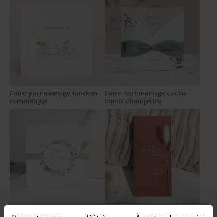
Faire part mariage tandem
Faire part mariage cache
romantique
coeur champêtre
Dragées mariage marbées or
Dragées mariage sucrés
et blanc
ronds marbrés d'or 750 gr (±
195 ex)
Faire part mariage ruban
Faire part mariage bohème