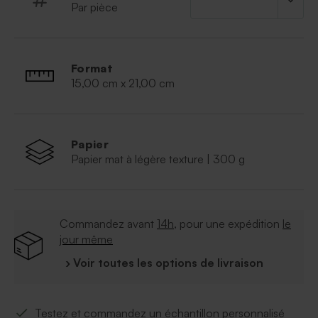
Par pièce
bords arrondis. L'illustration de ce modèle est
également déclinée en carte de remerciement ou en
menu mariage. Ainsi, ce thème romantique pourra
vous suivre durant tous les préparatifs de votre union.
Format
Tout comme nous vous allez l'adorer.
15,00 cm x 21,00 cm
Papier
Papier mat à légère texture | 300 g
Commandez avant
14h
, pour une expédition
le
jour même
› Voir toutes les options de livraison
Testez et commandez un échantillon personnalisé