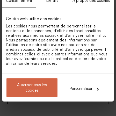
Consentement
Détails
À propos des cookies
satin bouquet floral rose et
(et fleurs séchées*) - Melle
blanc
Papeterie
Dragées mariage lentilles XS
Pot en verre strié mariage
or goût chocolat 195 gr (±
couvercle en bois gravé
507 ex)
Ce site web utilise des cookies.
Les cookies nous permettent de personnaliser le
contenu et les annonces, d'offrir des fonctionnalités
relatives aux médias sociaux et d'analyser notre trafic.
Nous partageons également des informations sur
l'utilisation de notre site avec nos partenaires de
médias sociaux, de publicité et d'analyse, qui peuvent
combiner celles-ci avec d'autres informations que vous
leur avez fournies ou qu'ils ont collectées lors de votre
utilisation de leurs services.
Faire part mariage forme
Faire part mariage chic avec
originale, ruban et
carton d'invitation
photomaton (et fleurs
séchées*)
Autoriser tous les
Personnaliser
cookies
Voir toute la collection Faire-part mariage