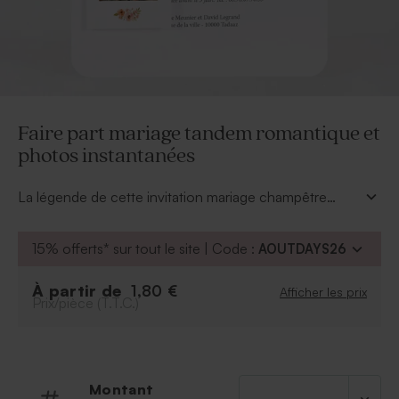
Faire part mariage tandem romantique et
photos instantanées
La légende de cette invitation mariage champêtre
pourrait être : "Seul on va plus vite, ensemble on va
plus loin". Autant pour son design que pour la
15% offerts* sur tout le site | Code :
AOUTDAYS26
symbolique, ce
faire part mariage tandem
romantique et photos instantanées
mérite sa place
À partir de
1,80 €
Afficher les prix
parmi nos faire part tendances. Grâce à notre outil de
Prix/pièce (T.T.C.)
personnalisation, vous pourrez l'orner de vos trois plus
beaux clichés d'amoureux ainsi que de votre annonce
mariage dans les couleurs et polices de votre choix. Le
tout sera maintenu par le bandeau aux douces
Montant
couleurs. On aime la finition parfaite de ce modèle aux