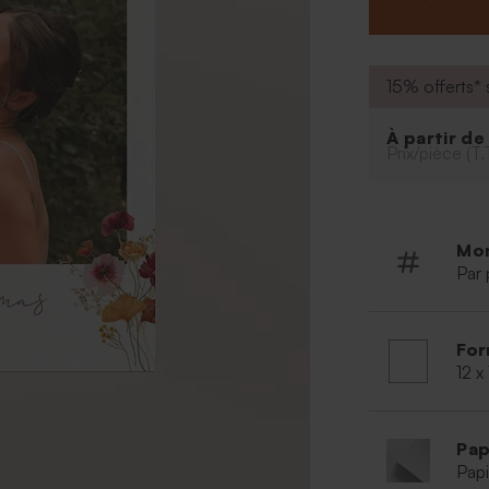
Police
Couleur d
Possibilit
15% offerts* s
outil de p
Votre tex
À partir d
Prix/pièce (T.
A retenir :
Qualité du
Format : 1
Matière : 
Mo
Par 
For
12 x
Pap
Papi