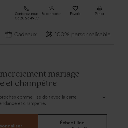
Contactez-nous
Se connecter
Favoris
Panier
03 20 23 49 77
Cadeaux
100% personnalisable
emerciement mariage
e et champêtre
roches comme il se doit avec la carte
endance et champêtre.
r :
oms
Échantillon
sonnaliser
 de la date de votre mariage