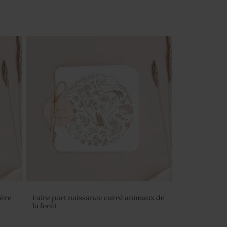
ière
Faire part naissance carré animaux de
la forêt