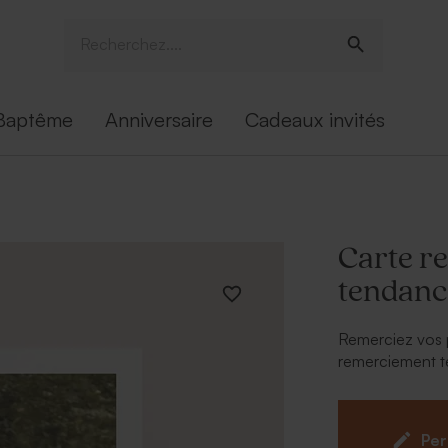
Baptême
Anniversaire
Cadeaux invités
Carte r
tendanc
Remerciez vos p
remerciement t
A personnalise
Vos prén
Per
Un rappel