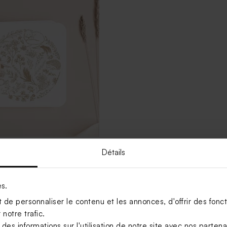
Détails
 baptême douce ronde
es.
Voir +
de personnaliser le contenu et les annonces, d'offrir des foncti
notre trafic.
s informations sur l'utilisation de notre site avec nos parten