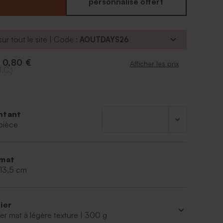
personnalisé offert
e la police
é d'ajouter le symbole de votre choix grâce à notre
ur tout le site | Code :
AOUTDAYS26
ersonnalisation.
te de remerciement.
0,80 €
e
Afficher les prix
T.C.)
 papier : papier cartonné épais finition naturelle
2 x 13.5 cm
carton
ntant
pièce
mat
 13,5 cm
ier
er mat à légère texture | 300 g