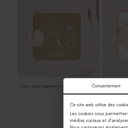
Consentement
Faire part baptême ronde forestière
Faire part
forestière
Ce site web utilise des cooki
Les cookies nous permettent 
médias sociaux et d'analyser 
Nous partageons également de