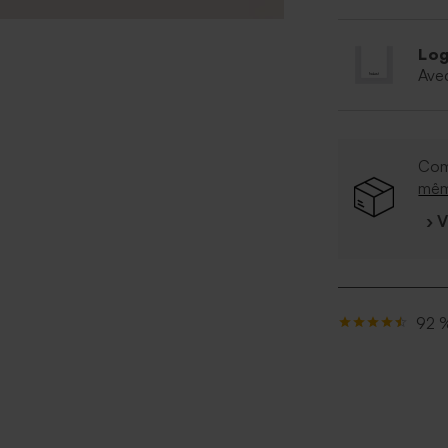
Log
Ave
Com
mê
› 
92 %