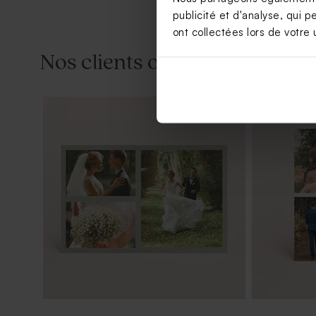
publicité et d'analyse, qui p
ont collectées lors de votre u
Nos clients ont aussi aimé...
Sticker baptême ronde forestière 4,40
Carte reme
cm
forestière