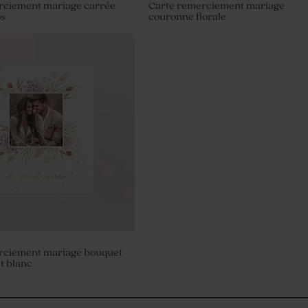
rciement mariage carrée
Carte remerciement mariage
os
couronne florale
riage sucrés ronds
r 750 gr (± 195 ex)
rciement mariage bouquet
et blanc