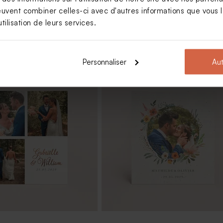
euvent combiner celles-ci avec d'autres informations que vous le
tilisation de leurs services.
Personnaliser
Aut
rciement naissance ronde
Savon artisanal mariage senteur
Citron