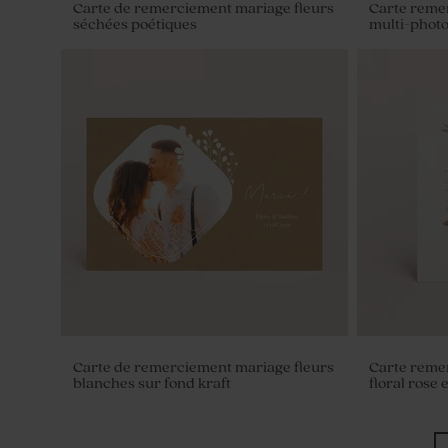
Carte de remerciement mariage fleurs
Carte reme
séchées poétiques
multi-phot
Dragées mariage marbées or et blanc
Dragées ma
marbrés d'o
Carte de remerciement mariage fleurs
Carte reme
blanches sur fond kraft
floral rose 