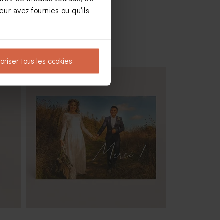
ur avez fournies ou qu'ils
oriser tous les cookies
Dragées mariage marbré or amande 1
kg (± 300 ex)