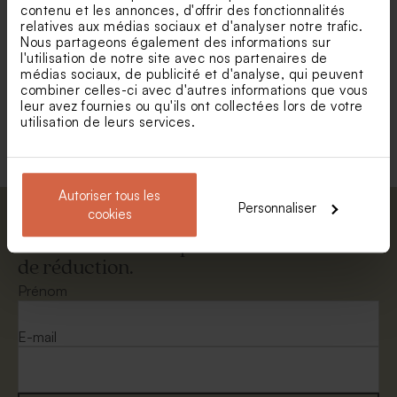
contenu et les annonces, d'offrir des fonctionnalités
personnaliser chaque place de vos invités,
relatives aux médias sociaux et d'analyser notre trafic.
créer une ambiance douce, naturelle et harmonieuse,
Nous partageons également des informations sur
l'utilisation de notre site avec nos partenaires de
sublimer votre thème avec de belles illustrations
médias sociaux, de publicité et d'analyse, qui peuvent
bohèmes.
combiner celles-ci avec d'autres informations que vous
leur avez fournies ou qu'ils ont collectées lors de votre
Avec ses couleurs terracotta, ses feuillages délicats, ses fleurs
utilisation de leurs services.
séchées ou ses touches dorées, le menu bohème devient un
Autoriser tous les
Personnaliser
cookies
Abonnez-vous à la newsletter et restez
informé. Petite surprise : bénéficiez de 5%
de réduction.
Prénom
E-mail