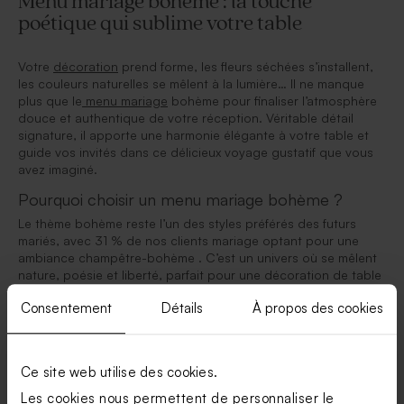
Menu mariage bohème : la touche
poétique qui sublime votre table
Votre
décoration
prend forme, les fleurs séchées s’installent,
les couleurs naturelles se mêlent à la lumière… Il ne manque
plus que le
menu mariage
bohème pour finaliser l’atmosphère
douce et authentique de votre réception. Véritable détail
signature, il apporte une harmonie élégante à votre table et
guide vos invités dans ce délicieux voyage gustatif que vous
avez imaginé.
Pourquoi choisir un menu mariage bohème ?
Le thème bohème reste l’un des styles préférés des futurs
mariés, avec 31 % de nos clients mariage optant pour une
ambiance champêtre-bohème . C’est un univers où se mêlent
nature, poésie et liberté, parfait pour une décoration de table
chaleureuse.
Consentement
Détails
À propos des cookies
Un menu mariage bohème permet de :
mettre en valeur votre décoration avec élégance,
Ce site web utilise des cookies.
apporter une continuité visuelle avec votre faire-part et
votre papeterie,
Les cookies nous permettent de personnaliser le