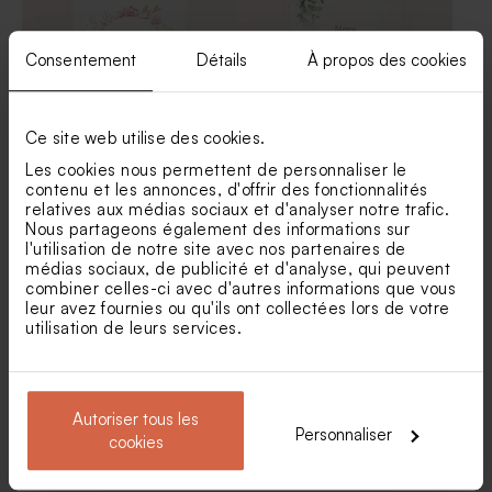
Consentement
Détails
À propos des cookies
Ce site web utilise des cookies.
Les cookies nous permettent de personnaliser le
contenu et les annonces, d'offrir des fonctionnalités
Menu mariage bouquet floral
Menu mariage thème
relatives aux médias sociaux et d'analyser notre trafic.
rose et blanc
champêtre
Nous partageons également des informations sur
Livret de messe mariage
Marque place mariage
l'utilisation de notre site avec nos partenaires de
fougère sauvage
végétal
médias sociaux, de publicité et d'analyse, qui peuvent
combiner celles-ci avec d'autres informations que vous
leur avez fournies ou qu'ils ont collectées lors de votre
utilisation de leurs services.
Autoriser tous les
Personnaliser
cookies
Carte menu mariage
Menu mariage coeurs effet
eucalyptus (calque)
kraft