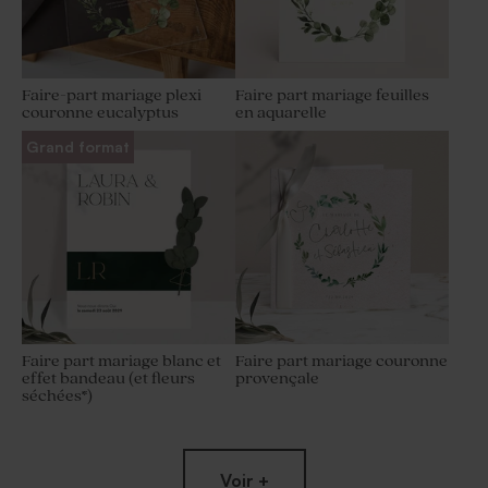
Faire-part mariage plexi
Faire part mariage feuilles
couronne eucalyptus
en aquarelle
Grand format
Faire part mariage blanc et
Faire part mariage couronne
effet bandeau (et fleurs
provençale
séchées*)
Voir +