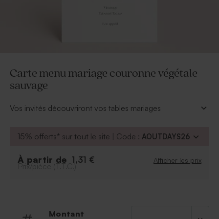
Carte menu mariage couronne végétale
sauvage
Vos invités découvriront vos tables mariages
champêtre avec émerveillement. Vous aurez
délicatement déposé une carte menu mariage
15% offerts* sur tout le site | Code :
AOUTDAYS26
couronne végétale sauvage à table pour chaque
convive. Sur ce menu, venez détailler l'ensemble des
À partir de
1,31 €
Afficher les prix
mets qui seront servis pour votre réception de
Prix/pièce (T.T.C.)
mariage, tout cela via notre outil en ligne.
Complétez votre décoration de table mariage avec les
étuis à dragées issus de la collection "couronne
végétale sauvage".
Montant