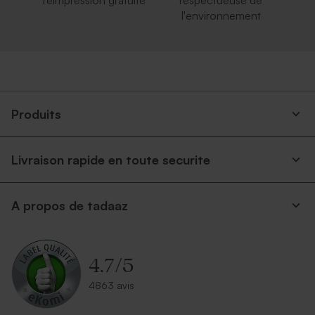
réimpression gratuite
respectueuse de
l'environnement
Produits
Livraison rapide en toute securite
A propos de tadaaz
4.7
/
5
4863 avis