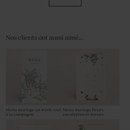
Nos clients ont aussi aimé...
Etui à dragées mariage
Carte remerciement
couronne végétale sauvage
mariage couronne végétale
sauvage
Menu mariage un week-end
Menu mariage fleurs
à la campagne
eucalyptus et dorure
Sticker mariage végétaux et
Save the date mariage
prénoms
couronne végétale sauvage