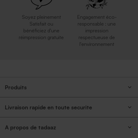
Soyez pleinement
Engagement éco-
Satisfait ou
responsable : une
bénéficiez d'une
impression
réimpression gratuite
respectueuse de
l'environnement
Enveloppe mariage bleu nuit
Enveloppe carrée noire
Produits
Livraison rapide en toute securite
A propos de tadaaz
Enveloppe carrée argent
Carrément rouge