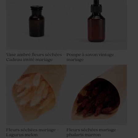
Vase ambré fleurs séchées -
Pompe à savon vintage
Cadeau invité mariage
mariage
Fleurs séchées mariage -
Fleurs séchées mariage -
Lagurus melon
phalaris marron