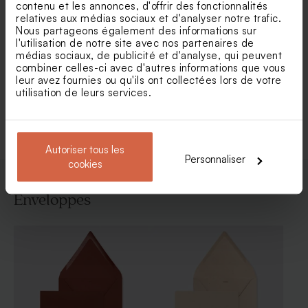
contenu et les annonces, d'offrir des fonctionnalités
relatives aux médias sociaux et d'analyser notre trafic.
Nous partageons également des informations sur
Faire part mariage pochette
Faire part mariage photo
l'utilisation de notre site avec nos partenaires de
terracotta
calque et dorure
médias sociaux, de publicité et d'analyse, qui peuvent
combiner celles-ci avec d'autres informations que vous
leur avez fournies ou qu'ils ont collectées lors de votre
utilisation de leurs services.
Voir toute la collection Faire-part mariage
Autoriser tous les
Personnaliser
cookies
Enveloppes