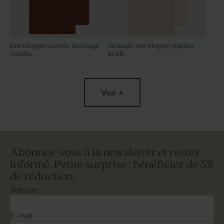
Enveloppe carrée mariage
Grande enveloppe papier
rouille
kraft
Voir +
Abonnez-vous à la newsletter et restez
informé. Petite surprise : bénéficiez de 5%
de réduction.
Enveloppe carrée dorée
Enveloppe mariage calque
blanche
Prénom
E-mail