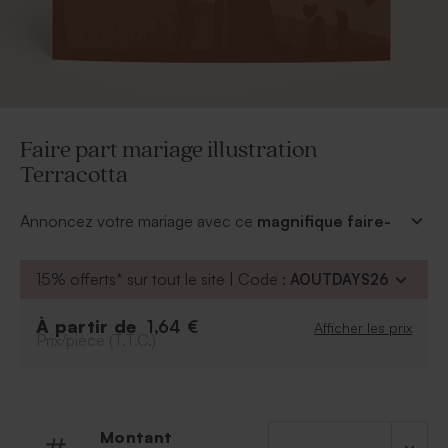
Faire part mariage illustration
Terracotta
Annoncez votre mariage avec ce
magnifique faire-
part original, moderne
et remplis de petits
coeurs
& d'amour .... vous pourrez y glisser toutes les
15% offerts* sur tout le site | Code :
AOUTDAYS26
informations importantes concernant votre évenement
unique.
À partir de
1,64 €
Afficher les prix
Aux mélanges des couleurs de Tarracotta & de Cider,
Prix/pièce (T.T.C.)
ce faire-part marquera les esprits de vos convives.
Vous pouvez le personnaliser sur le devant avec vos
prénoms et date de mariage.
Montant