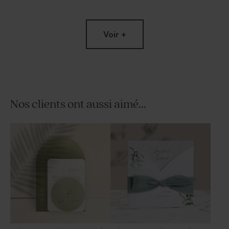
Voir +
Nos clients ont aussi aimé...
Dragées mariage bordeaux 1
Affiche Mariage illustrée
kg (± 240 ex)
Terracotta moderne &
originale