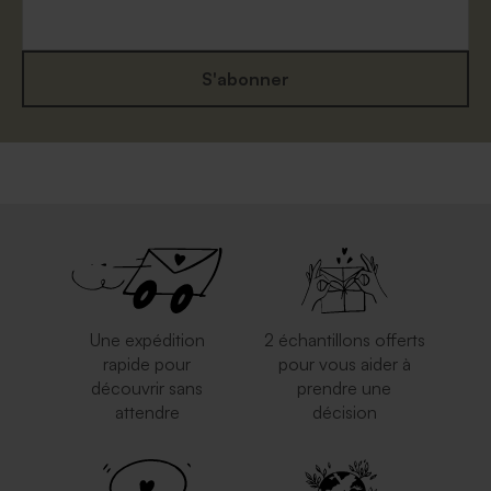
S'abonner
Elégante enveloppe blanche
Enveloppe mariage carrée
carrée
eucalyptus
Une expédition
2 échantillons offerts
rapide pour
pour vous aider à
découvrir sans
prendre une
attendre
décision
Enveloppe blanche
Enveloppe crème carrément
autocollante
classe