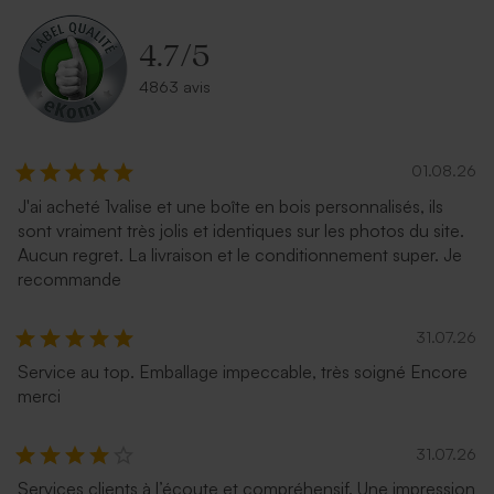
4.7
/
5
4863 avis
01.08.26
J'ai acheté 1valise et une boîte en bois personnalisés, ils
Enveloppe recyclée mariage
Enveloppe mariage carrée
sont vraiment très jolis et identiques sur les photos du site.
carrée
rose nude
Aucun regret. La livraison et le conditionnement super. Je
recommande
31.07.26
Service au top. Emballage impeccable, très soigné Encore
merci
31.07.26
Services clients à l’écoute et compréhensif. Une impression