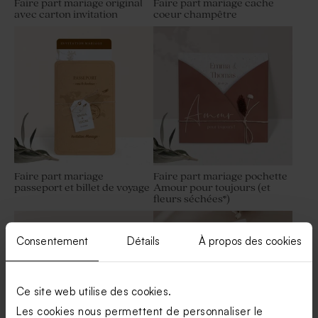
Faire part mariage original
Faire part mariage cache
avec carton invitation
coeur champêtre
Faire part mariage
Faire part mariage pochette
passeport et billet de voyage
Amour pour toujours (et
fleurs séchées*)
Consentement
Détails
À propos des cookies
Ce site web utilise des cookies.
Les cookies nous permettent de personnaliser le