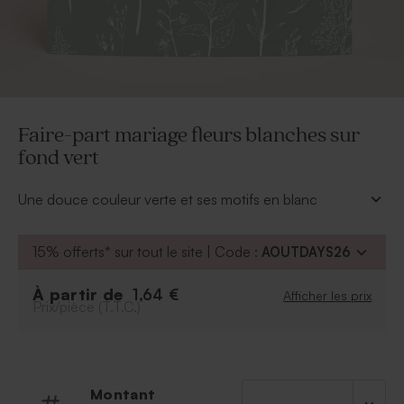
Faire-part mariage fleurs blanches sur
fond vert
Une douce couleur verte et ses motifs en blanc
donnent fraîcheur à ce faire-part mariage. L'intérieur
sur fond blanc est réservé à votre photo et texte.
15% offerts* sur tout le site | Code :
AOUTDAYS26
À personnaliser :
Texte et photo
À partir de
1,64 €
Afficher les prix
Prix/pièce (T.T.C.)
Police et couleur de la police
Couleur de fond
Possibilité d'ajouter le symbole de votre choix
grâce à notre outil de personnalisation
Montant