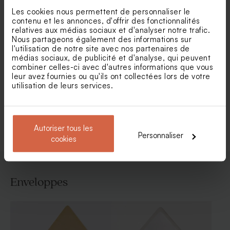
Les cookies nous permettent de personnaliser le
contenu et les annonces, d'offrir des fonctionnalités
relatives aux médias sociaux et d'analyser notre trafic.
Nous partageons également des informations sur
l'utilisation de notre site avec nos partenaires de
Faire part mariage kraft
Faire part mariage envolée
médias sociaux, de publicité et d'analyse, qui peuvent
forme originale et son ruban
de brindilles dorées
combiner celles-ci avec d'autres informations que vous
(et fleurs séchées*)
leur avez fournies ou qu'ils ont collectées lors de votre
utilisation de leurs services.
Voir toute la collection Faire-part mariage
Autoriser tous les
Personnaliser
cookies
Enveloppes