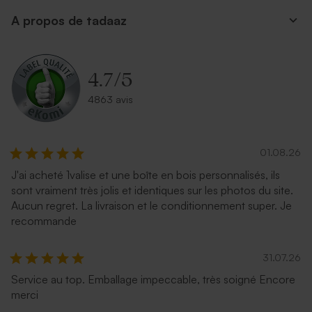
A propos de tadaaz
Enveloppe carrée noire
Enveloppe carrée argent
4.7
/
5
4863 avis
01.08.26
J'ai acheté 1valise et une boîte en bois personnalisés, ils
sont vraiment très jolis et identiques sur les photos du site.
Carrément rouge
Enveloppe recyclée mariage
Aucun regret. La livraison et le conditionnement super. Je
carrée
recommande
31.07.26
Service au top. Emballage impeccable, très soigné Encore
merci