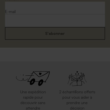
E-mail
S'abonner
Enveloppe carrée mariage
Enveloppe mariage carrée
rouille
eucalyptus
Une expédition
2 échantillons offerts
rapide pour
pour vous aider à
découvrir sans
prendre une
attendre
décision