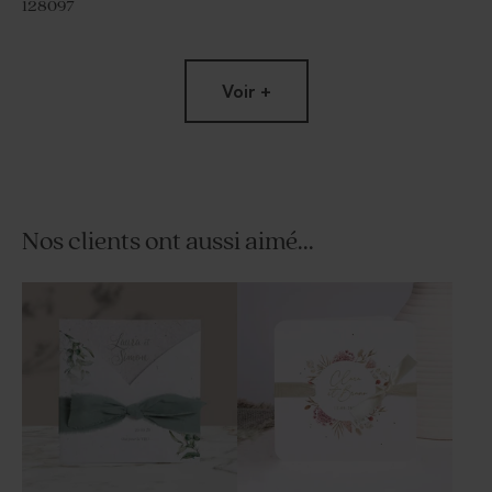
128097
Voir +
Nos clients ont aussi aimé...
Bougie mariage arc-en-ciel
Tube à bulles mariage vert
blanche
eucalyptus