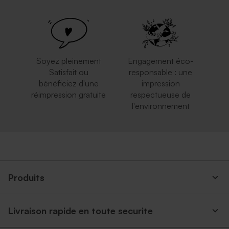
Enveloppe blanche
Elégante enveloppe blanche
autocollante
carrée
Soyez pleinement
Engagement éco-
Satisfait ou
responsable : une
bénéficiez d'une
impression
réimpression gratuite
respectueuse de
l'environnement
Enveloppe mariage carrée
Enveloppe mariage bleu nuit
rose nude
Produits
Livraison rapide en toute securite