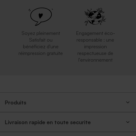
Enveloppe blanche
Enveloppe carrée mariage
autocollante
rouille
Soyez pleinement
Engagement éco-
Satisfait ou
responsable : une
bénéficiez d'une
impression
réimpression gratuite
respectueuse de
l'environnement
Elégante enveloppe blanche
Enveloppe crème carrément
carrée
classe
Produits
Livraison rapide en toute securite