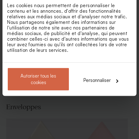
Les cookies nous permettent de personnaliser le
contenu et les annonces, d'offrir des fonctionnalités
relatives aux médias sociaux et d'analyser notre trafic.
Nous partageons également des informations sur
l'utilisation de notre site avec nos partenaires de
Faire part mariage courbe
Faire part mariage envolée
médias sociaux, de publicité et d'analyse, qui peuvent
naturelle et élégance dorée
de brindilles dorées
combiner celles-ci avec d'autres informations que vous
avec cartes multiformats
leur avez fournies ou qu'ils ont collectées lors de votre
utilisation de leurs services.
Voir toute la collection Faire-part mariage
Autoriser tous les
Personnaliser
cookies
Enveloppes