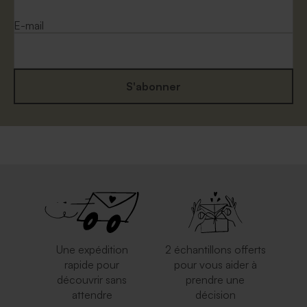
E-mail
S'abonner
Enveloppe carrée dorée
Enveloppe mariage calque
blanche
Une expédition
2 échantillons offerts
rapide pour
pour vous aider à
découvrir sans
prendre une
attendre
décision