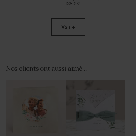
128097
Voir +
Nos clients ont aussi aimé...
Bonbons mariage fraise 1 kg
Bougie mariage striée verte
(± 625 ex)