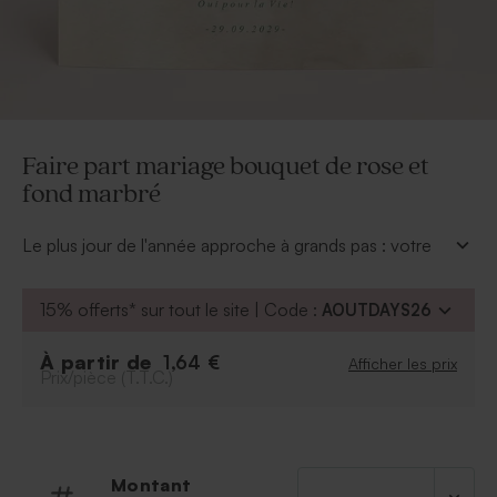
Faire part mariage bouquet de rose et
fond marbré
Le plus jour de l'année approche à grands pas : votre
union. Sur le thème champêtre, ce faire-part mariage
sera votre messager pour inviter familles et amis.
15% offerts* sur tout le site | Code :
AOUTDAYS26
À personnaliser :
Texte
À partir de
1,64 €
Afficher les prix
Prix/pièce (T.T.C.)
Police et couleur de la police
Couleur de fond
Possibilité d'ajouter le symbole de votre choix
grâce à notre outil de personnalisation
Montant