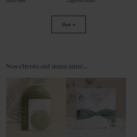
macramé
Lagurus blanc
Voir +
Nos clients ont aussi aimé...
Pot en verre strié mariage
Fiole en verre mariage
couvercle en bois gravé