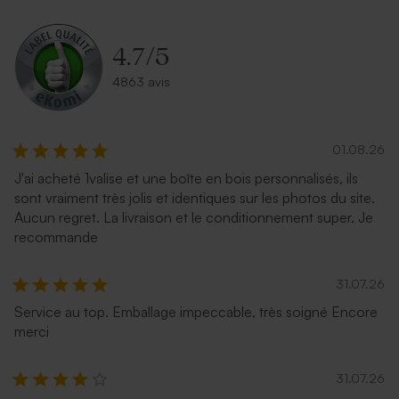
Enveloppe carrée noire
Enveloppe carrée argent
4.7
/
5
4863 avis
01.08.26
J'ai acheté 1valise et une boîte en bois personnalisés, ils
sont vraiment très jolis et identiques sur les photos du site.
Carrément rouge
Enveloppe recyclée mariage
Aucun regret. La livraison et le conditionnement super. Je
carrée
recommande
31.07.26
Service au top. Emballage impeccable, très soigné Encore
merci
31.07.26