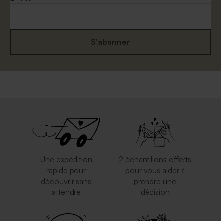
S'abonner
Enveloppe mariage carrée
Enveloppe mariage calque
eucalyptus
blanche
Une expédition
2 échantillons offerts
rapide pour
pour vous aider à
découvrir sans
prendre une
attendre
décision
Enveloppe blanche
Elégante enveloppe blanche
autocollante
carrée