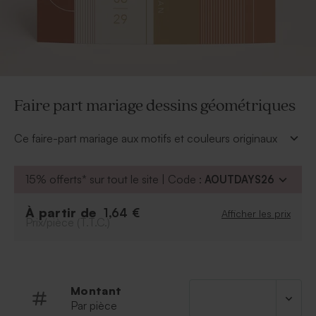
Faire part mariage dessins géométriques
Ce faire-part mariage aux motifs et couleurs originaux
annoncera le plus beau jour de votre vie. A
personnaliser à souhaits grâce à notre outil de
15% offerts* sur tout le site | Code :
AOUTDAYS26
personnalisation.
Création imaginée par Créanatif
À partir de
1,64 €
Afficher les prix
Prix/pièce (T.T.C.)
Montant
Par pièce