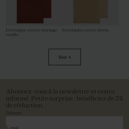
Enveloppe carrée mariage
Enveloppe carrée dorée
rouille
Voir +
Abonnez-vous à la newsletter et restez
informé. Petite surprise : bénéficiez de 5%
de réduction.
Grande enveloppe papier
Enveloppe crème carrément
kraft
classe
Prénom
E-mail