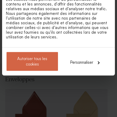
contenu et les annonces, d'offrir des fonctionnalités
relatives aux médias sociaux et d'analyser notre trafic.
Nous partageons également des informations sur
Faire part mariage pochette
Faire part mariage arche
l'utilisation de notre site avec nos partenaires de
Amour pour toujours (et
double volet et dorure
médias sociaux, de publicité et d'analyse, qui peuvent
fleurs séchées*)
combiner celles-ci avec d'autres informations que vous
leur avez fournies ou qu'ils ont collectées lors de votre
utilisation de leurs services.
Voir toute la collection Faire-part mariage
Autoriser tous les
Personnaliser
cookies
Enveloppes