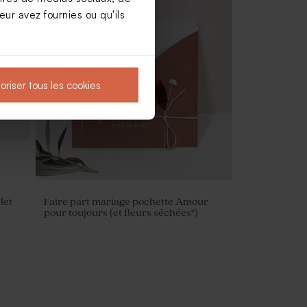
ur avez fournies ou qu'ils
Vaporisateur parfum en verre vide
mariage
oriser tous les cookies
let
Faire part mariage pochette Amour
pour toujours (et fleurs séchées*)