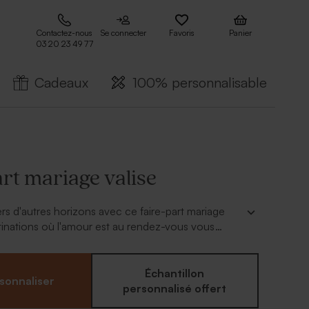
Contactez-nous
Se connecter
Favoris
Panier
03 20 23 49 77
Cadeaux
100% personnalisable
rt mariage valise
s d'autres horizons avec ce faire-part mariage
stinations où l'amour est au rendez-vous vous
st le moment de faire vos bagages vers le plus
es !
Échantillon
sonnaliser
personnalisé offert