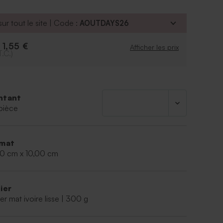
ur tout le site | Code :
AOUTDAYS26
1,55 €
e
Afficher les prix
T.C.)
ntant
pièce
mat
00 cm x 10,00 cm
ier
er mat ivoire lisse | 300 g