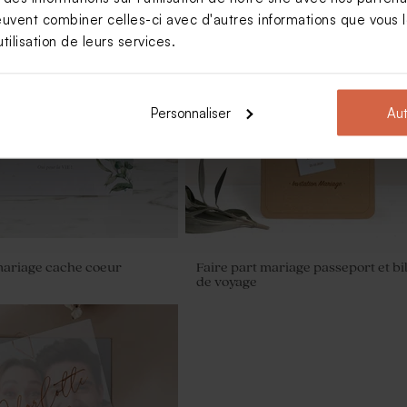
euvent combiner celles-ci avec d'autres informations que vous le
tilisation de leurs services.
rre mariage
Fleurs séchées mariage - Lagurus
blanc
Personnaliser
Aut
mariage cache coeur
Faire part mariage passeport et bil
de voyage
iage cuivre 1 kg (± 1120 ex)