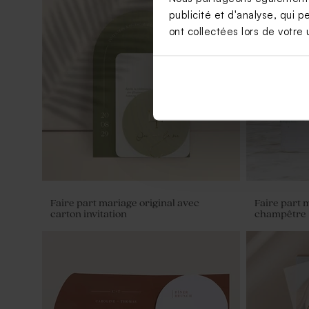
publicité et d'analyse, qui p
ont collectées lors de votre u
Pot en verre strié mariage couvercle
Fiole en ve
en bois gravé
Faire part mariage original avec
Faire part 
carton invitation
champêtre
Contenant à dragées transparent rond
Dragées mar