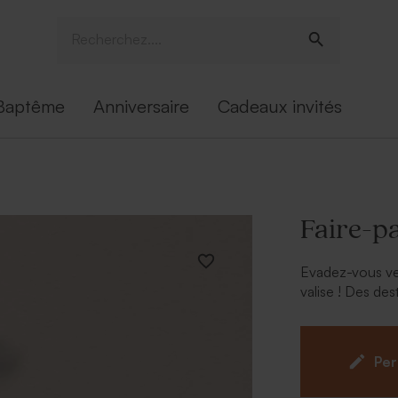
Baptême
Anniversaire
Cadeaux invités
Faire-pa
Evadez-vous ver
valise ! Des de
attendent ? C'e
beau des voyag
Per