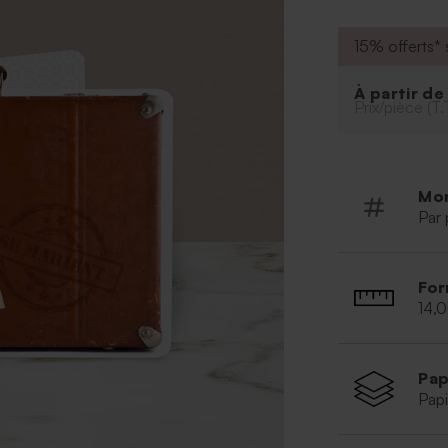
15% offerts* s
À partir d
Prix/pièce (T.
Mo
Par 
For
14,
Pap
Papi