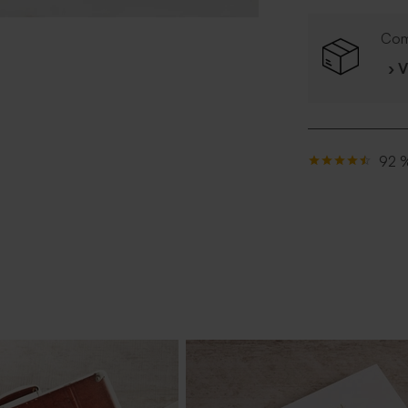
Com
› 
92 %