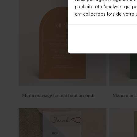
publicité et d'analyse, qui p
ont collectées lors de votre u
Fiole en verre mariage
Fleurs séch
blanc
Menu mariage format haut arrondi
Menu maria