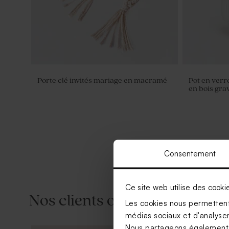
Porte clé invités mariage en macramé
Pot en verr
en bois gra
Consentement
Ce site web utilise des cooki
Nos clients ont aussi aimé...
Les cookies nous permettent 
médias sociaux et d'analyser 
Nous partageons également de