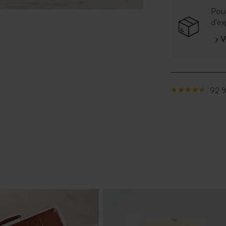
Pour
d'ex
› 
92 %