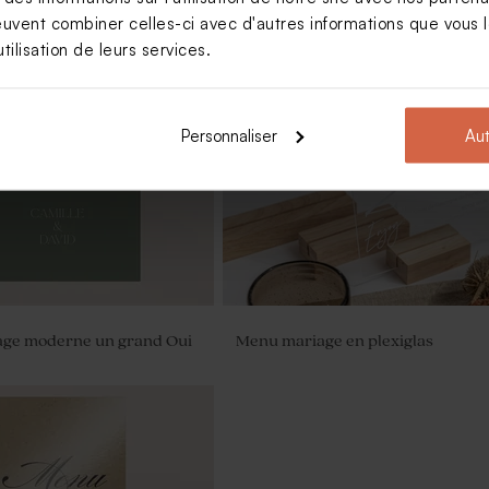
euvent combiner celles-ci avec d'autres informations que vous le
tilisation de leurs services.
ées mariage - Lagurus
Vaporisateur parfum en verre vid
mariage
Personnaliser
Aut
ge moderne un grand Oui
Menu mariage en plexiglas