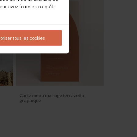
ur avez fournies ou qu'ils
e
Contenant à dragées transparent rond
mariage
oriser tous les cookies
Carte menu mariage terracotta
graphique