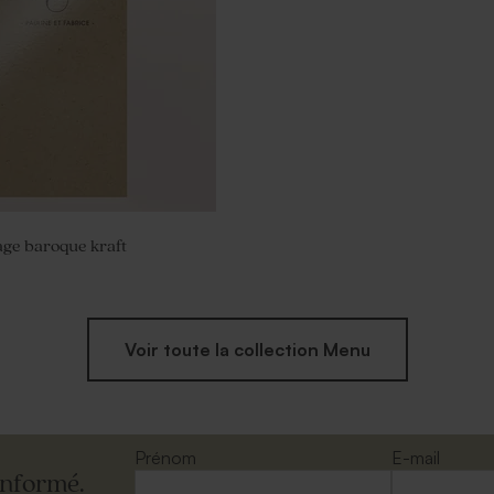
riage amande – blanches
 1kg
ge baroque kraft
Voir toute la collection Menu
Prénom
E-mail
informé.