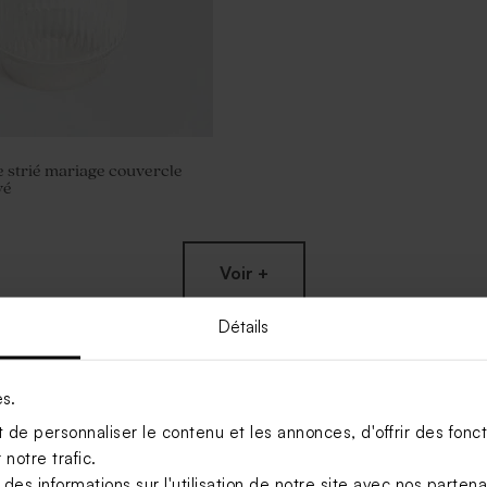
e strié mariage couvercle
vé
Voir +
Détails
es.
de personnaliser le contenu et les annonces, d'offrir des foncti
notre trafic.
s informations sur l'utilisation de notre site avec nos parten