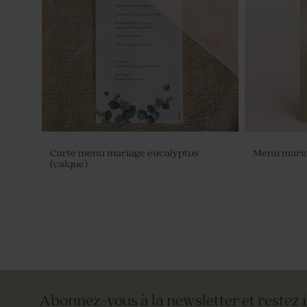
Nougat mariage goût vanille 1 kg (± 70
Dragées ma
ex)
brillantes -
Carte menu mariage eucalyptus
Menu maria
(calque)
Abonnez-vous à la newsletter et restez 