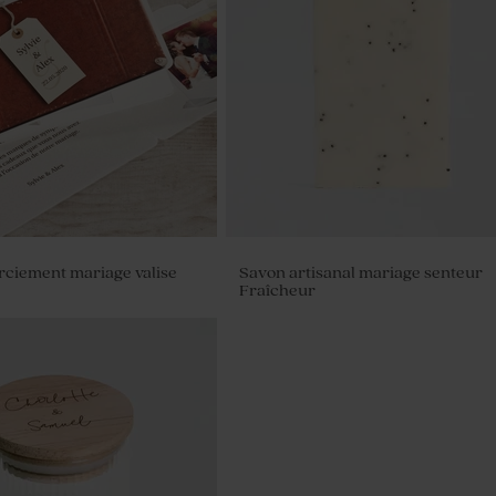
rciement mariage valise
Savon artisanal mariage senteur
Fraîcheur