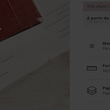
15% offerts* s
À partir d
Prix/pièce (T.
Mo
Par 
For
14,
Pap
Papi