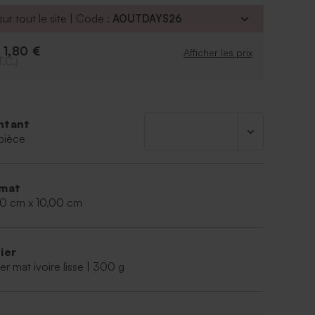
ur tout le site | Code :
AOUTDAYS26
1,80 €
e
Afficher les prix
T.C.)
ntant
pièce
mat
00 cm x 10,00 cm
ier
er mat ivoire lisse | 300 g