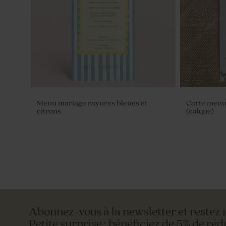
branco blanc
mariage
Menu mariage rayures bleues et
Carte menu
citrons
(calque)
Abonnez-vous à la newsletter et restez 
Petite surprise : bénéficiez de 5% de réd