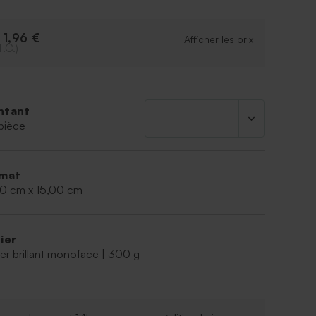
1,96 €
e
Afficher les prix
T.C.)
ntant
pièce
mat
00 cm x 15,00 cm
ier
er brillant monoface | 300 g