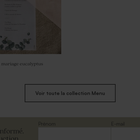
 mariage eucalyptus
Voir toute la collection Menu
Prénom
E-mail
informé.
uction.