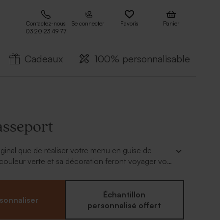
Contactez-nous
Se connecter
Favoris
Panier
03 20 23 49 77
Cadeaux
100% personnalisable
sseport
iginal que de réaliser votre menu en guise de
couleur verte et sa décoration feront voyager vos
Échantillon
sonnaliser
personnalisé offert