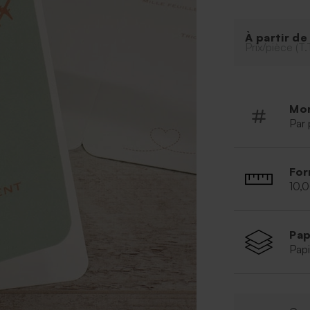
À partir d
Prix/pièce (T.
Mo
Par 
For
10,
Pap
Papi