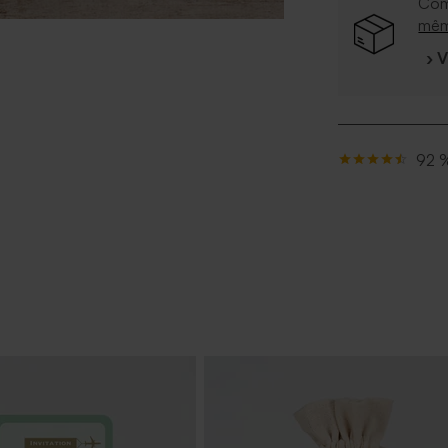
Com
mê
› 
92 %