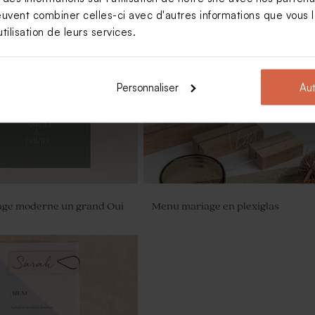
euvent combiner celles-ci avec d'autres informations que vous le
tilisation de leurs services.
e strié mariage couvercle
Fiole en verre mariage
vé
Personnaliser
Aut
ge moderne un grand Oui
Menu mariage en plexiglas
r parfum en verre vide