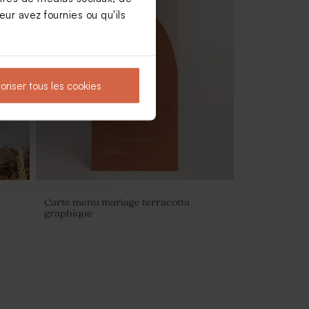
ur avez fournies ou qu'ils
Fleurs séchées mariage - Lagurus
blanc
oriser tous les cookies
Carte menu mariage terracotta
graphique