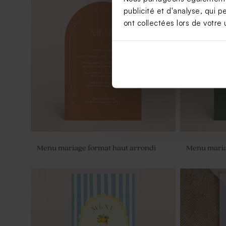
publicité et d'analyse, qui p
ont collectées lors de votre u
Porte clé invités mariage en macramé
Pot en verr
en bois gra
Menu mariage format haut arrondi
Menu maria
Fleurs séchées mariage - Botao
Vaporisateu