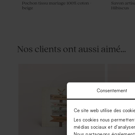
Pochon tissu mariage 100% coton -
Savon artis
beige
Hibiscus
Nos clients ont aussi aimé...
Consentement
Ce site web utilise des cooki
Les cookies nous permettent 
médias sociaux et d'analyser 
Nous partageons également de