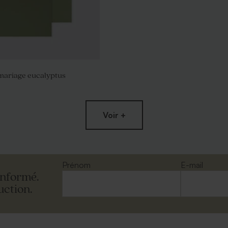
mariage eucalyptus
Voir +
Prénom
E-mail
informé.
uction.