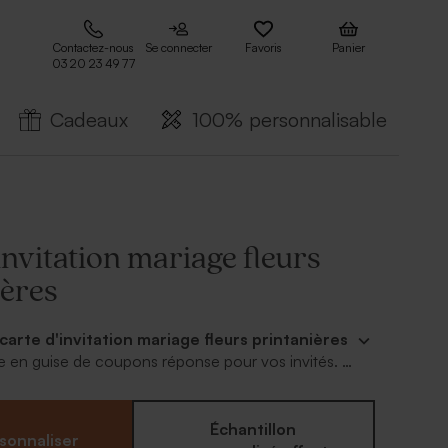
Contactez-nous
Se connecter
Favoris
Panier
03 20 23 49 77
Cadeaux
100% personnalisable
invitation mariage fleurs
ières
carte d'invitation mariage fleurs printanières
sée en guise de coupons réponse pour vos invités. À
e part associé (TA118-009) pour une annonce
thentique. Jouez avec nos polices d'écriture
a mise en page.
Échantillon
sonnaliser