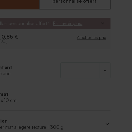
personnalisé offert
llon personnalisé offert* !
En savoir plus.
0,85 €
e
Afficher les prix
T.C.)
ntant
pièce
mat
 x 10 cm
ier
er mat à légère texture | 300 g