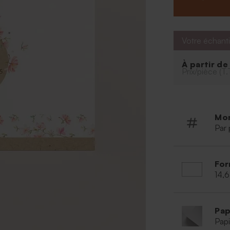
Votre échanti
À partir d
Prix/pièce (T.
Mo
Par 
For
14,6
Pap
Papi