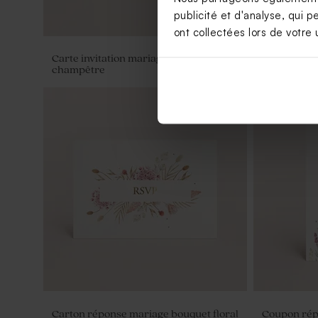
publicité et d'analyse, qui p
ont collectées lors de votre u
Carte invitation mariage pancarte
Programme 
champêtre
Format vert
Carton réponse mariage bouquet floral
Coupon rép