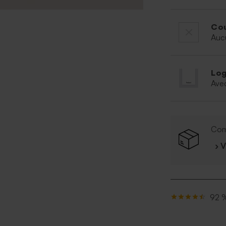
Cou
Auc
Log
Ave
Com
› 
92 %