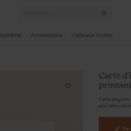
Baptême
Anniversaire
Cadeaux invités
Carte d'
printan
Cette élégante
peut être utili
joindre au fair
champêtre et au
pour sublimer l
Per