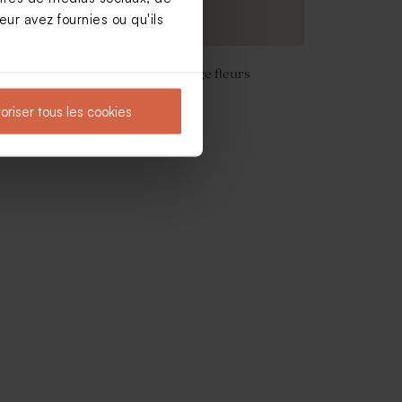
ur avez fournies ou qu'ils
Carton invitation mariage fleurs
champêtres
oriser tous les cookies