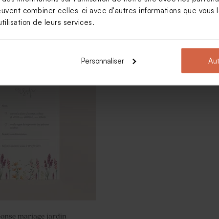
euvent combiner celles-ci avec d'autres informations que vous le
tilisation de leurs services.
mariage minimaliste -
Carton réponse mariage fleurs
ical
champêtres
Personnaliser
Aut
onse mariage jardin