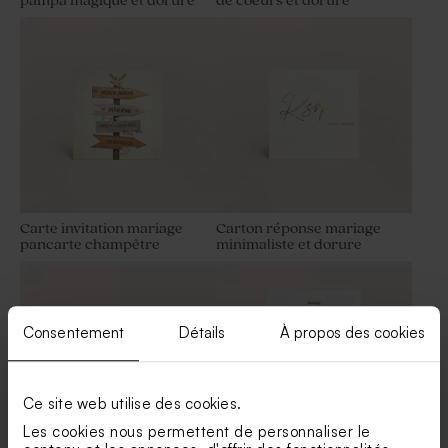
pampa magique et dorure
de coeurs et dorure
Habillage savon artisanal
Etiquette prénoms pampa
pampa magique
magique
Carte invitation mariage
Carton réponse mariage
pancarte champêtre
minimaliste et dorure
Livret de messe mariage
Marque-place mariage
pampa magique
pampa magique
Consentement
Détails
À propos des cookies
Ce site web utilise des cookies.
Les cookies nous permettent de personnaliser le