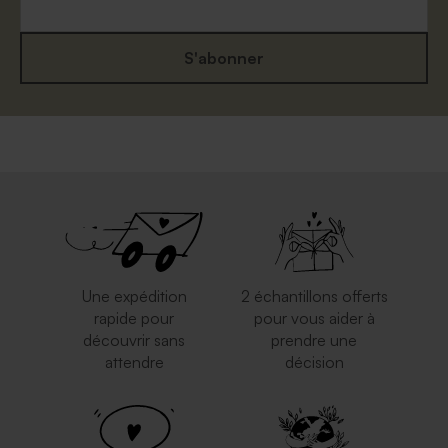
S'abonner
Enveloppe papier kraft
Petite enveloppe crème
Une expédition
2 échantillons offerts
rapide pour
pour vous aider à
découvrir sans
prendre une
attendre
décision
Enveloppe classique blanche
Enveloppe mariage papier
moucheté naturel