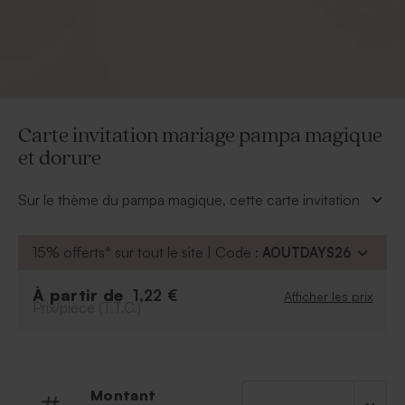
Carte invitation mariage pampa magique
et dorure
Sur le thème du pampa magique, cette carte invitation
mariage se glissera dans l'envoi de vos faire-part pour
inviter vos proches au repas.
15% offerts* sur tout le site | Code :
AOUTDAYS26
Un rappel de la dorure est du plus bel effet.
À partir de
1,22 €
Afficher les prix
Prix/pièce (T.T.C.)
Montant