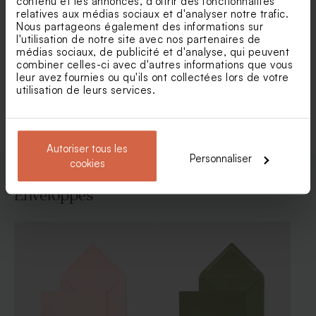
contenu et les annonces, d'offrir des fonctionnalités
relatives aux médias sociaux et d'analyser notre trafic.
Carte invitation mariage
Programme mariage
Nous partageons également des informations sur
douceur marine et dorure
minimaliste - Format vertical
l'utilisation de notre site avec nos partenaires de
médias sociaux, de publicité et d'analyse, qui peuvent
combiner celles-ci avec d'autres informations que vous
leur avez fournies ou qu'ils ont collectées lors de votre
Voir toute la collection Carte invitation
utilisation de leurs services.
mariage
Autoriser tous les
Personnaliser
cookies
Enveloppes