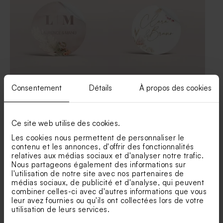
Sticker autocollant mariage
Sticker mariage bouquet
Consentement
Détails
À propos des cookies
pampa magique 4,4 cm
floral rose et blanc
Habillage savon artisanal
Etiquette prénoms pampa
pampa magique
magique
Ce site web utilise des cookies.
Les cookies nous permettent de personnaliser le
contenu et les annonces, d'offrir des fonctionnalités
relatives aux médias sociaux et d'analyser notre trafic.
Nous partageons également des informations sur
l'utilisation de notre site avec nos partenaires de
médias sociaux, de publicité et d'analyse, qui peuvent
combiner celles-ci avec d'autres informations que vous
leur avez fournies ou qu'ils ont collectées lors de votre
Sticker tube à bulles
Sticker mariage fond
utilisation de leurs services.
mariage couronne bohème
transparent