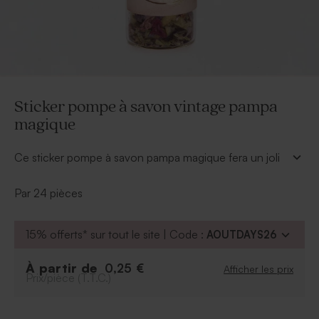
Sticker pompe à savon vintage pampa
magique
Ce sticker pompe à savon pampa magique fera un joli
rappel de votre faire part. Disposez sur vos tables de
mariage ces pompes à savon afin qu'elles participent à
Par 24 pièces
votre décoration ! Vous pourrez les personnaliser avec
vos deux prénoms en choisissant la police d'écriture
15% offerts* sur tout le site | Code :
AOUTDAYS26
de votre choix.
La pompe à savon est commercialisée séparément du
sticker.
À partir de
0,25 €
Afficher les prix
Prix/pièce (T.T.C.)
* Dimensions : 5 x 5 cm