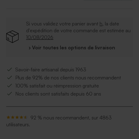
Qualité du papier : papier cartonné épais. Finition
naturel
Format : 10 x 21 cm
Si vous validez votre panier avant
h
, la date
Quantité minimum : 5 ex
d'expédition de votre commande est estimée au
10/08/2026
› Voir toutes les options de livraison
Savoir-faire artisanal depuis 1963
Plus de 92% de nos clients nous recommandent
100% satisfait ou réimpression gratuite
Nos clients sont satisfaits depuis 60 ans
92 % nous recommandent, sur 4863
utilisateurs.