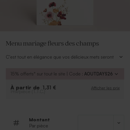
Menu mariage fleurs des champs
C'est tout en élégance que vos délicieux mets seront
mis en valeur sur ce menu mariage champêtre.
A personnaliser
:
15% offerts* sur tout le site | Code :
AOUTDAYS26
Prénoms des mariés
Police
À partir de
1,31 €
Afficher les prix
Prix/pièce (T.T.C.)
Couleur de la police
Possibilité d'ajouter le symbole de votre choix
grâce à notre outil de personnalisation.
Texte
Montant
A retenir
:
Par pièce