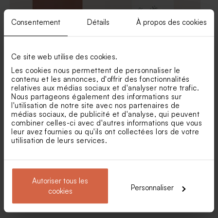
Consentement
Détails
À propos des cookies
Ce site web utilise des cookies.
Les cookies nous permettent de personnaliser le
Menu mariage Melle
Menu mariage un week-end
contenu et les annonces, d'offrir des fonctionnalités
Papeterie
à la campagne
relatives aux médias sociaux et d'analyser notre trafic.
Dragées mariage lentilles XS
Dragées mariage sucrés
Nous partageons également des informations sur
or goût chocolat 195 gr (±
ronds marbrés d'or 750 gr (±
l'utilisation de notre site avec nos partenaires de
507 ex)
195 ex)
médias sociaux, de publicité et d'analyse, qui peuvent
combiner celles-ci avec d'autres informations que vous
leur avez fournies ou qu'ils ont collectées lors de votre
utilisation de leurs services.
Autoriser tous les
Personnaliser
cookies
Carte menu mariage
Menu mariage fleurs
couronne végétale sauvage
eucalyptus et dorure