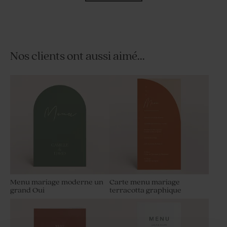
Nos clients ont aussi aimé...
Savon artisanal mariage
Contenant à dragées
senteur Citron
mariage cloche dorée
Menu mariage moderne un
Carte menu mariage
grand Oui
terracotta graphique
Dragées mariage marbré or
Dragées mariage marbées or
amande 1 kg (± 300 ex)
et blanc