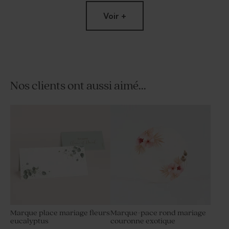
Voir +
Nos clients ont aussi aimé...
Tube à bulles mariage rose
Perle au biscuit chocolaté
mariage Picasso 750 gr (±
185 ex)
Marque place mariage fleurs
Marque-pace rond mariage
eucalyptus
couronne exotique