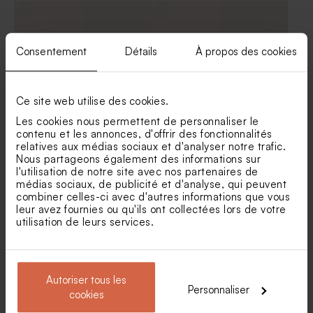
Savon artisanal mariage
Savon artisanal rond
rose clair - gravure prénoms
mariage - fleurs hibiscus
- hibiscus
Consentement
Détails
À propos des cookies
Ce site web utilise des cookies.
Les cookies nous permettent de personnaliser le
contenu et les annonces, d'offrir des fonctionnalités
relatives aux médias sociaux et d'analyser notre trafic.
Marque place mariage fleurs
Marque place mariage
Nous partageons également des informations sur
éparses
bouquet floral rose et blanc
l'utilisation de notre site avec nos partenaires de
médias sociaux, de publicité et d'analyse, qui peuvent
Dragées mariage nude 1 kg (±
Sucette mariage fleurs
combiner celles-ci avec d'autres informations que vous
240 ex)
séchées
leur avez fournies ou qu'ils ont collectées lors de votre
utilisation de leurs services.
Autoriser tous les
Personnaliser
cookies