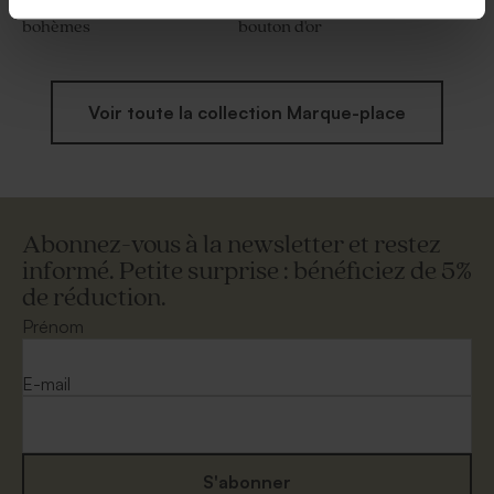
Marque place mariage fleurs
Marque place mariage
bohèmes
bouton d'or
Voir toute la collection Marque-place
Abonnez-vous à la newsletter et restez
informé. Petite surprise : bénéficiez de 5%
de réduction.
Prénom
E-mail
S'abonner