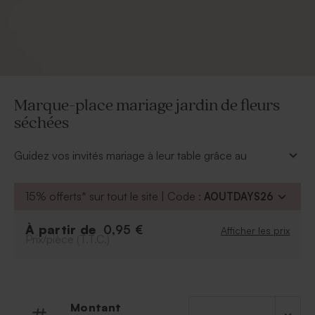
Marque-place mariage jardin de fleurs
séchées
Guidez vos invités mariage à leur table grâce au
marque-place mariage jardin de fleurs séchées. Ainsi,
ils prendront facilement place à table à table pour
15% offerts* sur tout le site | Code :
AOUTDAYS26
poursuivre les festivités. Sur chaque marque-place,
vous aurez inscrit le prénom de chaque invité avec
À partir de
0,95 €
Afficher les prix
une jolie écriture manuscrite.
Prix/pièce (T.T.C.)
Pour parfaire votre table de mariage, complétez vos
surprises pour vos proches avec nos cadeaux invités
mariage issus de la même collection "jardin de fleurs
séchées".
Montant